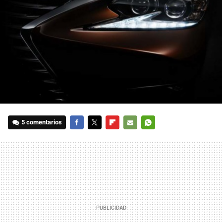
5 comentarios
FACEBOOK
TWITTER
FLIPBOARD
E-
WHATSAPP
MAIL