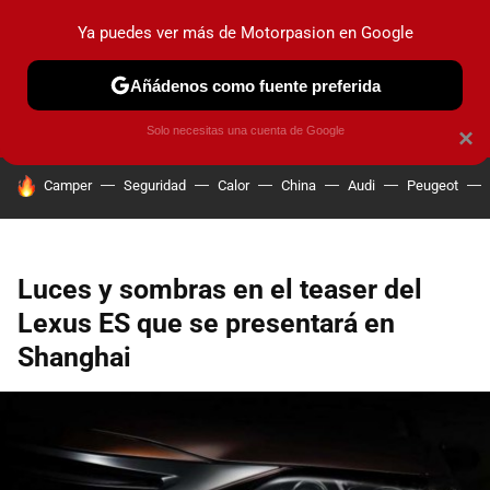
Ya puedes ver más de Motorpasion en Google
PRUEBAS
COCHES ELÉCTRICOS
OBSERVATORIO
F1
Añádenos como fuente preferida
Solo necesitas una cuenta de Google
×
HOY SE HABLA DE
Camper
Seguridad
Calor
China
Audi
Peugeot
Luces y sombras en el teaser del
Lexus ES que se presentará en
Shanghai