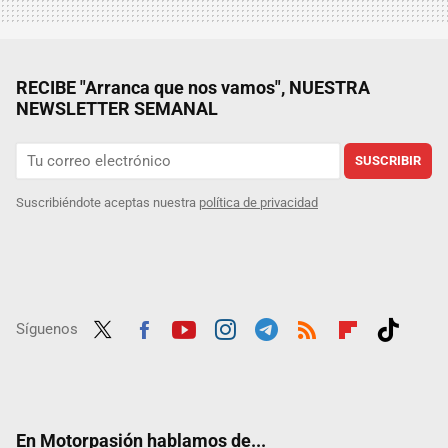
RECIBE "Arranca que nos vamos", NUESTRA
NEWSLETTER SEMANAL
SUSCRIBIR
Suscribiéndote aceptas nuestra
política de privacidad
Síguenos
Twit
Fac
Yout
Inst
Tele
RSS
Flip
Tikt
ter
ebo
ube
agra
gra
boar
ok
ok
m
m
d
En Motorpasión hablamos de...