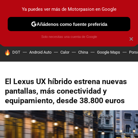
Ya puedes ver más de Motorpasion en Google
PRUEBAS
COCHES ELÉCTRICOS
OBSERVATORIO
F1
Añádenos como fuente preferida
Solo necesitas una cuenta de Google
×
HOY SE HABLA DE
DGT
Android Auto
Calor
China
Google Maps
Pors
El Lexus UX híbrido estrena nuevas
pantallas, más conectividad y
equipamiento, desde 38.800 euros