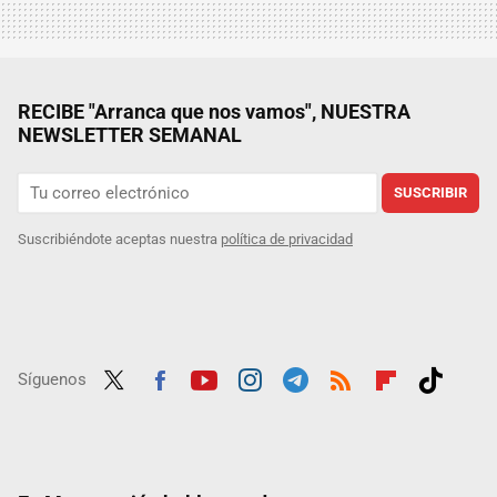
RECIBE "Arranca que nos vamos", NUESTRA
NEWSLETTER SEMANAL
SUSCRIBIR
Suscribiéndote aceptas nuestra
política de privacidad
Síguenos
Twit
Fac
Yout
Inst
Tele
RSS
Flip
Tikt
ter
ebo
ube
agra
gra
boar
ok
ok
m
m
d