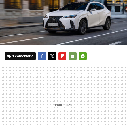
1 comentario
FACEBOOK
TWITTER
FLIPBOARD
E-
WHATSAPP
MAIL