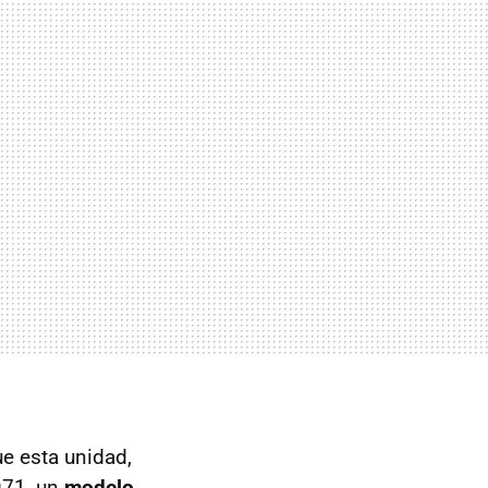
e esta unidad,
971, un
modelo