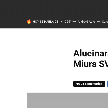
HOY SE HABLA DE
DGT
Android Auto
Calo
Alucinar
Miura SV
21 comentarios