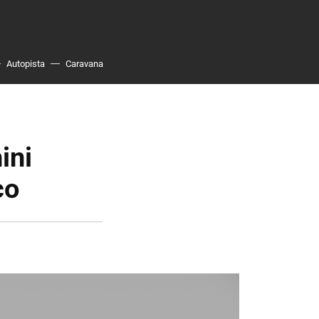
Autopista
Caravana
ini
co