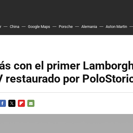
r
China
Google Maps
Porsche
Alemania
Aston Martin
ás con el primer Lamborgh
 restaurado por PoloStori
FACEBOOK
TWITTER
FLIPBOARD
E-
MAIL