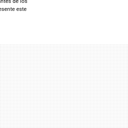
ntes de los
resente este