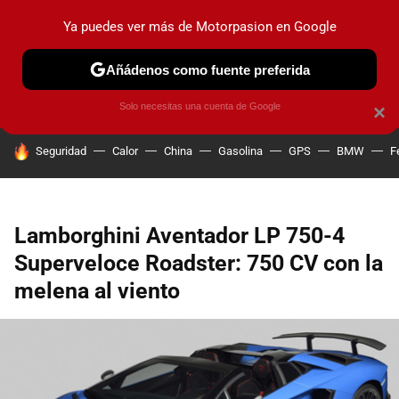
Ya puedes ver más de Motorpasion en Google
PRUEBAS
COCHES ELÉCTRICOS
OBSERVATORIO
F1
Añádenos como fuente preferida
Solo necesitas una cuenta de Google
×
HOY SE HABLA DE
Seguridad
Calor
China
Gasolina
GPS
BMW
F
Lamborghini Aventador LP 750-4
Superveloce Roadster: 750 CV con la
melena al viento