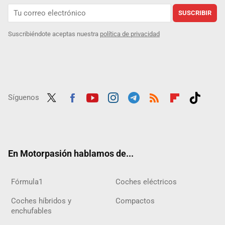
SUSCRIBIR
Suscribiéndote aceptas nuestra
política de privacidad
Síguenos
Twit
Fac
Yout
Inst
Tele
RSS
Flip
Tikt
ter
ebo
ube
agra
gra
boar
ok
ok
m
m
d
En Motorpasión hablamos de...
Fórmula1
Coches eléctricos
Coches híbridos y
Compactos
enchufables