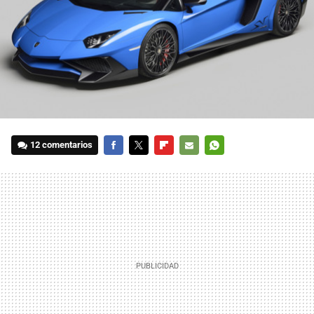
12 comentarios
FACEBOOK
TWITTER
FLIPBOARD
E-
WHATSAPP
MAIL