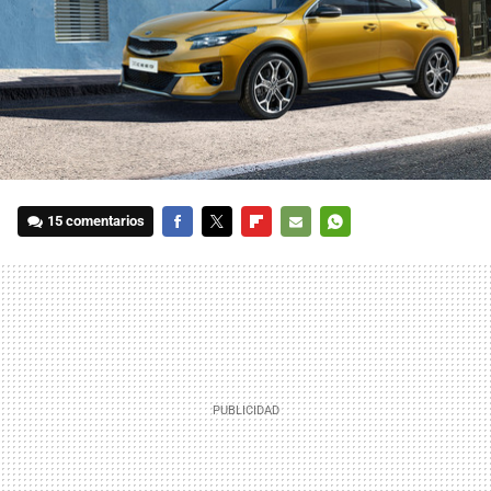
15 comentarios
FACEBOOK
TWITTER
FLIPBOARD
E-
WHATSAPP
MAIL