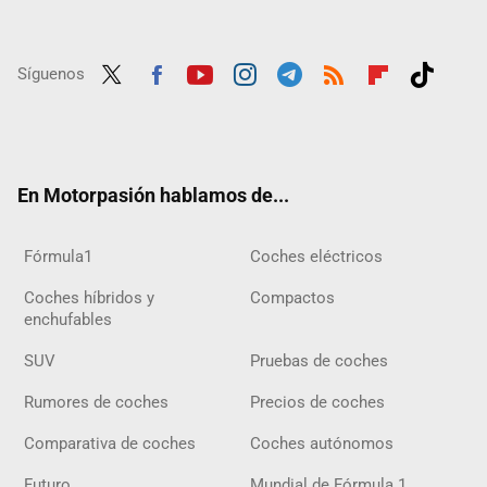
Síguenos
Twit
Fac
Yout
Inst
Tele
RSS
Flip
Tikt
ter
ebo
ube
agra
gra
boar
ok
ok
m
m
d
En Motorpasión hablamos de...
Fórmula1
Coches eléctricos
Coches híbridos y
Compactos
enchufables
SUV
Pruebas de coches
Rumores de coches
Precios de coches
Comparativa de coches
Coches autónomos
Futuro
Mundial de Fórmula 1