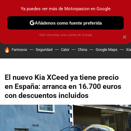
Ya puedes ver más de Motorpasion en Google
PRUEBAS
COCHES ELÉCTRICOS
OBSERVATORIO
F1
Añádenos como fuente preferida
Solo necesitas una cuenta de Google
×
HOY SE HABLA DE
Famosos
Seguridad
Calor
China
Google Maps
Xi
El nuevo Kia XCeed ya tiene precio
en España: arranca en 16.700 euros
con descuentos incluidos