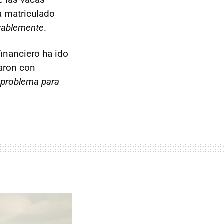
a matriculado
erablemente
.
inanciero ha ido
aron con
 problema para