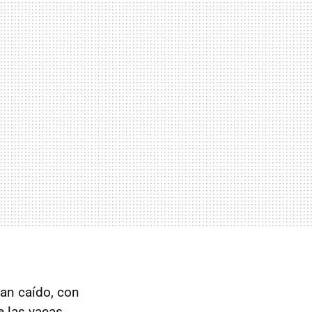
han caído, con
e las vacas