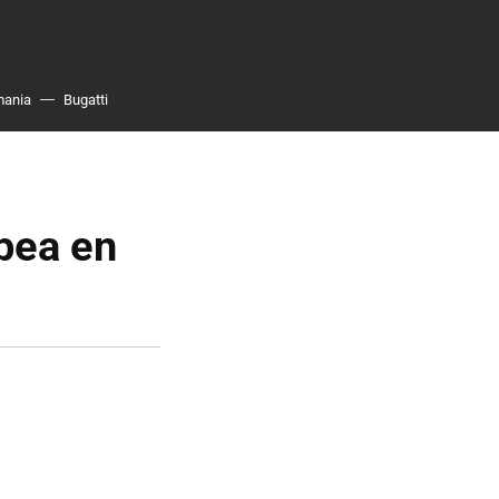
mania
Bugatti
pea en