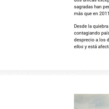
sagradas han per
más que en 201
Desde la quiebra
contagiando país
desprecio a los 
ellos
y está afec