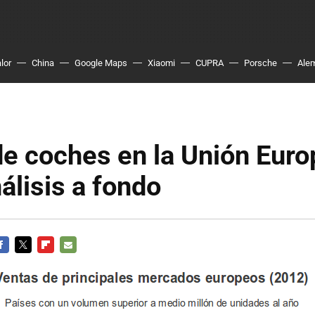
lor
China
Google Maps
Xiaomi
CUPRA
Porsche
Ale
e coches en la Unión Euro
álisis a fondo
ACEBOOK
TWITTER
FLIPBOARD
E-
MAIL