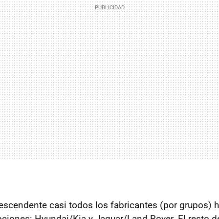
descendente casi todos los fabricantes (por grupos) 
ciones: Hyundai/Kia y Jaguar/Land Rover. El resto d