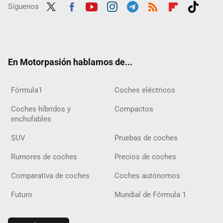
Síguenos
Twit
Fac
Yout
Inst
Tele
RSS
Flip
Tikt
ter
ebo
ube
agra
gra
boar
ok
ok
m
m
d
En Motorpasión hablamos de...
Fórmula1
Coches eléctricos
Coches híbridos y
Compactos
enchufables
SUV
Pruebas de coches
Rumores de coches
Precios de coches
Comparativa de coches
Coches autónomos
Futuro
Mundial de Fórmula 1