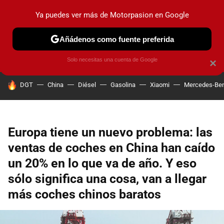
Ya puedes ver más de Motorpasion en Google
PRUEBAS
COCHES ELÉCTRICOS
OBSERVATORIO
F1
Añádenos como fuente preferida
Solo necesitas una cuenta de Google
×
HOY SE HABLA DE
DGT
China
Diésel
Gasolina
Xiaomi
Mercedes-Be
Europa tiene un nuevo problema: las
ventas de coches en China han caído
un 20% en lo que va de año. Y eso
sólo significa una cosa, van a llegar
más coches chinos baratos