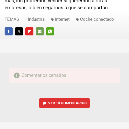
más, los podremos vender si queremos a otras
empresas, o bien negarnos a que se compartan.
TEMAS
Industria
Internet
Coche conectado
FACEBOOK
TWITTER
FLIPBOARD
E-
WHATSAPP
MAIL
Comentarios cerrados
VER
10 COMENTARIOS