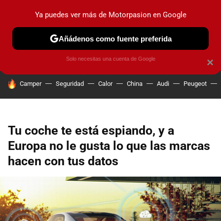
Ya puedes ver más de Motorpasion en Google
PRUEBAS
COCHES ELÉCTRICOS
OBSERVATORIO
F1
Añádenos como fuente preferida
Solo necesitas una cuenta de Google
×
HOY SE HABLA DE
Camper
Seguridad
Calor
China
Audi
Peugeot
Tu coche te está espiando, y a
Europa no le gusta lo que las marcas
hacen con tus datos