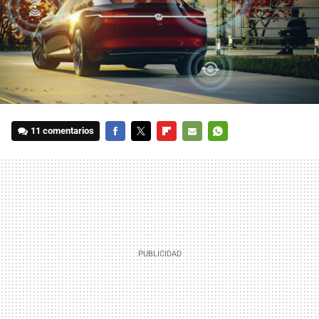
11 comentarios
FACEBOOK
TWITTER
FLIPBOARD
E-
WHATSAPP
MAIL