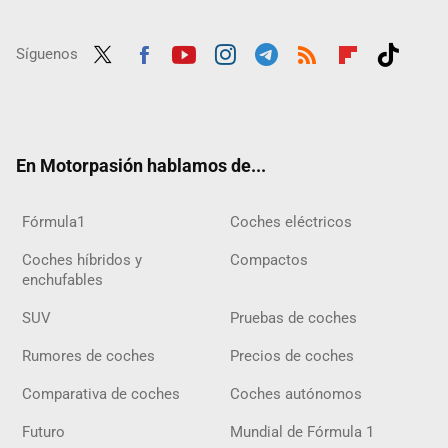
Síguenos
Twit
Fac
Yout
Inst
Tele
RSS
Flip
Tikt
ter
ebo
ube
agra
gra
boar
ok
ok
m
m
d
En Motorpasión hablamos de...
Fórmula1
Coches eléctricos
Coches híbridos y
Compactos
enchufables
SUV
Pruebas de coches
Rumores de coches
Precios de coches
Comparativa de coches
Coches autónomos
Futuro
Mundial de Fórmula 1