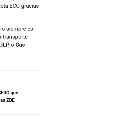
ueta ECO gracias
, no siempre es
n transporte
 GLP, o
Gas
 CERO que
vas ZBE