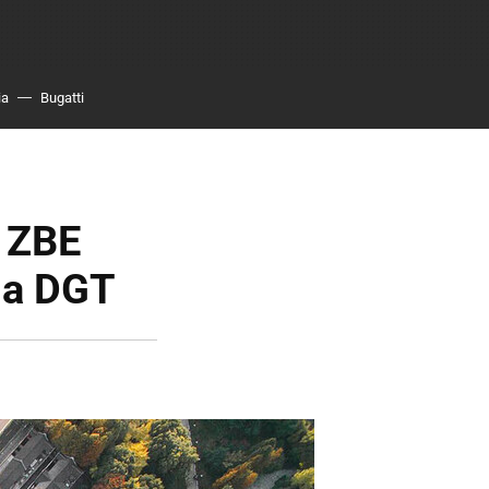
ia
Bugatti
a ZBE
 la DGT