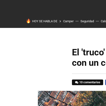
HOY SE HABLA DE
Camper
Seguridad
Cal
El 'truc
con un c
10 comentarios