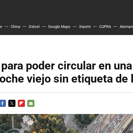
or
China
Diésel
Google Maps
Xiaomi
CUPRA
Aleman
o' para poder circular en un
oche viejo sin etiqueta de
FACEBOOK
TWITTER
FLIPBOARD
E-
MAIL