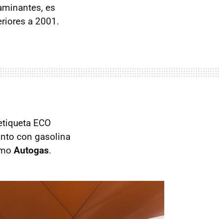
aminantes, es
eriores a 2001.
 etiqueta ECO
anto con gasolina
como
Autogas
.