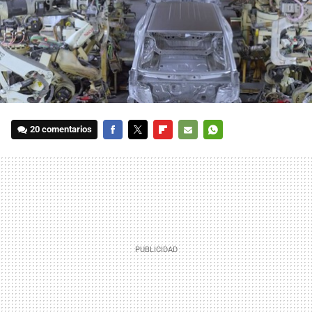
20 comentarios
FACEBOOK
TWITTER
FLIPBOARD
E-
WHATSAPP
MAIL