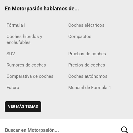
ok
m
m
d
En Motorpasión hablamos de...
Fórmula1
Coches eléctricos
Coches híbridos y
Compactos
enchufables
SUV
Pruebas de coches
Rumores de coches
Precios de coches
Comparativa de coches
Coches autónomos
Futuro
Mundial de Fórmula 1
VER MÁS TEMAS