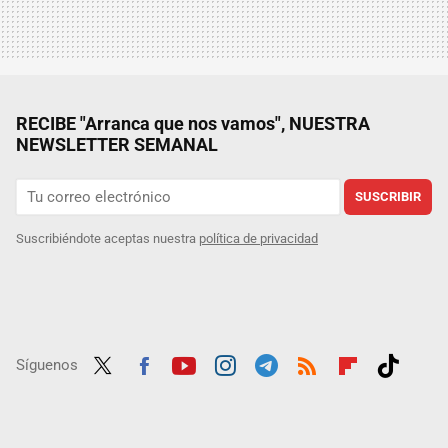
RECIBE "Arranca que nos vamos", NUESTRA
NEWSLETTER SEMANAL
SUSCRIBIR
Suscribiéndote aceptas nuestra
política de privacidad
Síguenos
Twit
Fac
Yout
Inst
Tele
RSS
Flip
Tikt
ter
ebo
ube
agra
gra
boar
ok