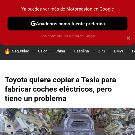
Ya puedes ver más de Motorpasion en Google
PRUEBAS
COCHES ELÉCTRICOS
OBSERVATORIO
F1
Añádenos como fuente preferida
Solo necesitas una cuenta de Google
×
HOY SE HABLA DE
Seguridad
Calor
China
Gasolina
GPS
BMW
F
Toyota quiere copiar a Tesla para
fabricar coches eléctricos, pero
tiene un problema