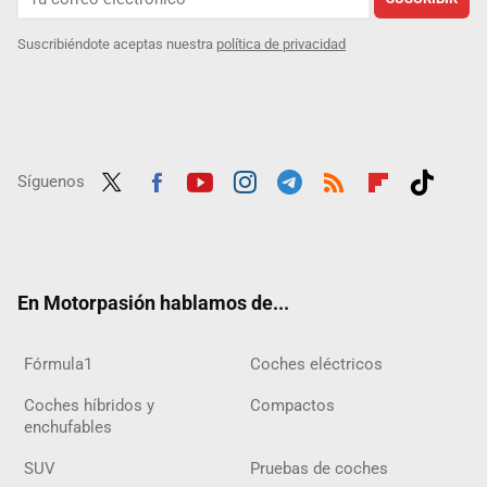
Suscribiéndote aceptas nuestra
política de privacidad
Síguenos
Twit
Fac
Yout
Inst
Tele
RSS
Flip
Tikt
ter
ebo
ube
agra
gra
boar
ok
ok
m
m
d
En Motorpasión hablamos de...
Fórmula1
Coches eléctricos
Coches híbridos y
Compactos
enchufables
SUV
Pruebas de coches