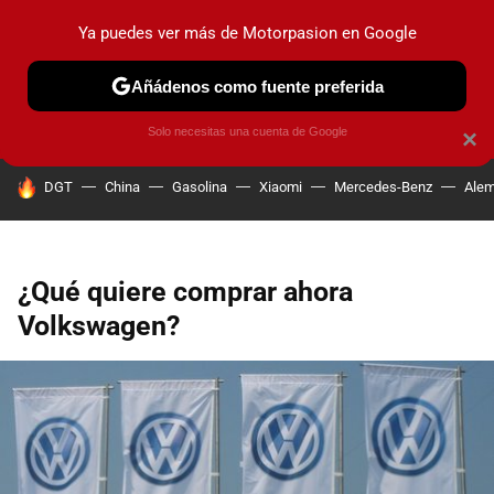
Ya puedes ver más de Motorpasion en Google
PRUEBAS
COCHES ELÉCTRICOS
OBSERVATORIO
F1
Añádenos como fuente preferida
Solo necesitas una cuenta de Google
×
HOY SE HABLA DE
DGT
China
Gasolina
Xiaomi
Mercedes-Benz
Alem
¿Qué quiere comprar ahora
Volkswagen?