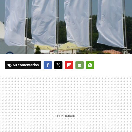
50 comentarios
FACEBOOK
TWITTER
FLIPBOARD
E-
WHATSAPP
MAIL