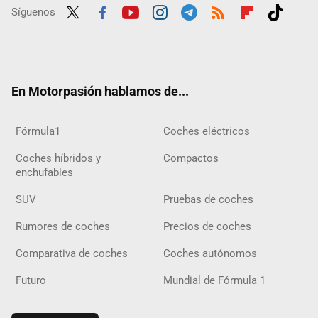
Síguenos
Twit
Fac
Yout
Inst
Tele
RSS
Flip
Tikt
ter
ebo
ube
agra
gra
boar
ok
ok
m
m
d
En Motorpasión hablamos de...
Fórmula1
Coches eléctricos
Coches híbridos y
Compactos
enchufables
SUV
Pruebas de coches
Rumores de coches
Precios de coches
Comparativa de coches
Coches autónomos
Futuro
Mundial de Fórmula 1