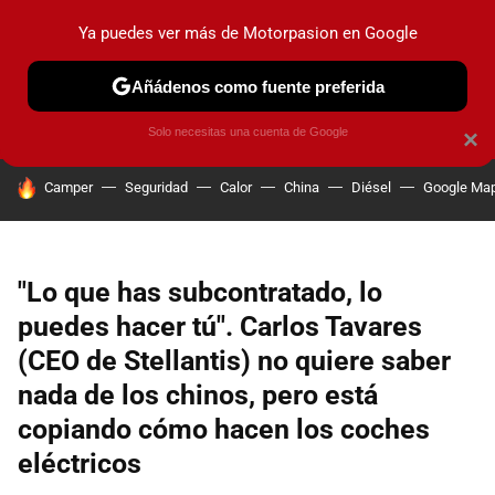
Ya puedes ver más de Motorpasion en Google
PRUEBAS
COCHES ELÉCTRICOS
OBSERVATORIO
F1
Añádenos como fuente preferida
Solo necesitas una cuenta de Google
×
HOY SE HABLA DE
Camper
Seguridad
Calor
China
Diésel
Google Ma
"Lo que has subcontratado, lo
puedes hacer tú". Carlos Tavares
(CEO de Stellantis) no quiere saber
nada de los chinos, pero está
copiando cómo hacen los coches
eléctricos