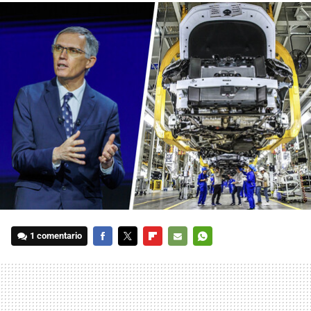
1 comentario
FACEBOOK
TWITTER
FLIPBOARD
E-
WHATSAPP
MAIL