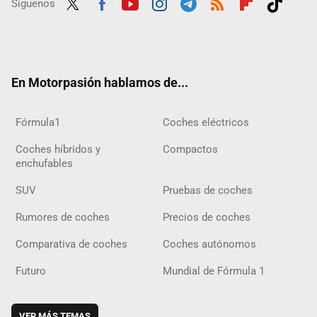
Síguenos
Twit
Fac
Yout
Inst
Tele
RSS
Flip
Tikt
ter
ebo
ube
agra
gra
boar
ok
ok
m
m
d
En Motorpasión hablamos de...
Fórmula1
Coches eléctricos
Coches híbridos y
Compactos
enchufables
SUV
Pruebas de coches
Rumores de coches
Precios de coches
Comparativa de coches
Coches autónomos
Futuro
Mundial de Fórmula 1
VER MÁS TEMAS