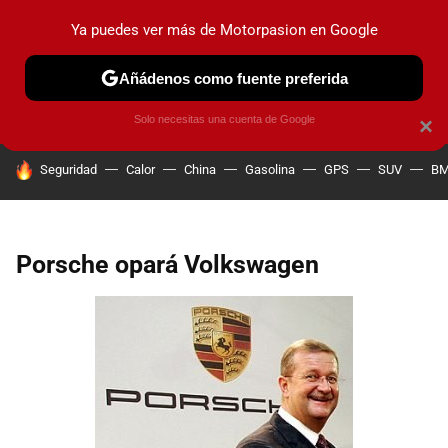
Ya puedes ver más de Motorpasion en Google
PRUEBAS
COCHES ELÉCTRICOS
OBSERVATORIO
F1
Añádenos como fuente preferida
Solo necesitas una cuenta de Google
×
HOY SE HABLA DE
Seguridad
Calor
China
Gasolina
GPS
SUV
B
Porsche opará Volkswagen