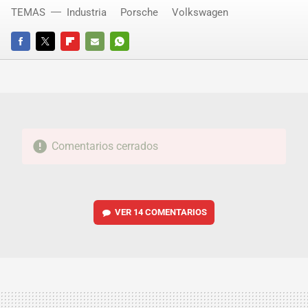
TEMAS
Industria
Porsche
Volkswagen
FACEBOOK
TWITTER
FLIPBOARD
E-
WHATSAPP
MAIL
Comentarios cerrados
VER
14 COMENTARIOS