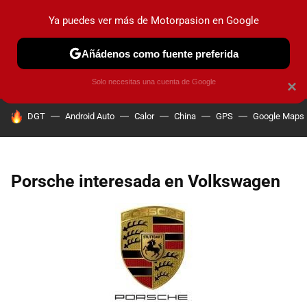
Ya puedes ver más de Motorpasion en Google
PRUEBAS
COCHES ELÉCTRICOS
OBSERVATORIO
F1
Añádenos como fuente preferida
Solo necesitas una cuenta de Google
×
HOY SE HABLA DE
DGT
Android Auto
Calor
China
GPS
Google Maps
Porsche interesada en Volkswagen