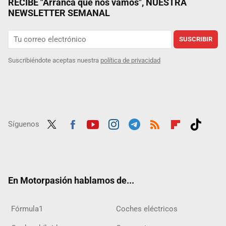
RECIBE "Arranca que nos vamos", NUESTRA
NEWSLETTER SEMANAL
SUSCRIBIR
Suscribiéndote aceptas nuestra
política de privacidad
Síguenos
Twit
Fac
Yout
Inst
Tele
RSS
Flip
Tikt
ter
ebo
ube
agra
gra
boar
ok
ok
m
m
d
En Motorpasión hablamos de...
Fórmula1
Coches eléctricos