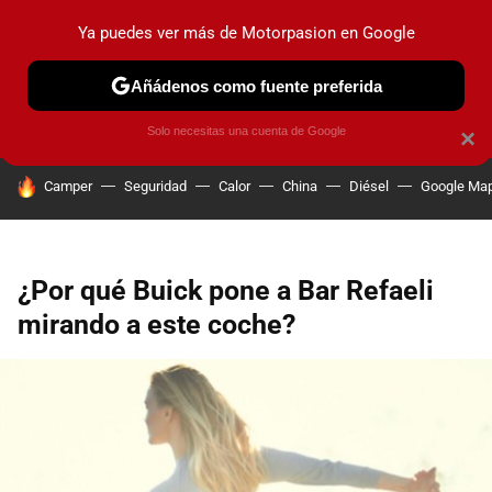
Ya puedes ver más de Motorpasion en Google
PRUEBAS
COCHES ELÉCTRICOS
OBSERVATORIO
F1
Añádenos como fuente preferida
Solo necesitas una cuenta de Google
×
HOY SE HABLA DE
Camper
Seguridad
Calor
China
Diésel
Google Ma
¿Por qué Buick pone a Bar Refaeli
mirando a este coche?