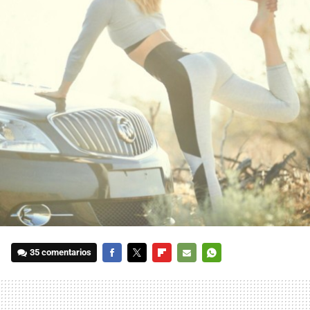
35 comentarios
FACEBOOK
TWITTER
FLIPBOARD
E-
WHATSAPP
MAIL