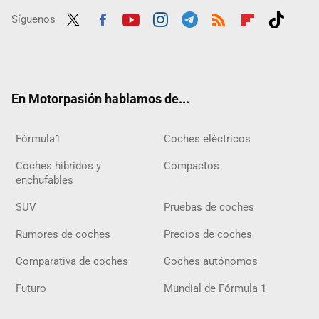
Síguenos
Twit
Fac
Yout
Inst
Tele
RSS
Flip
Tikt
ter
ebo
ube
agra
gra
boar
ok
ok
m
m
d
En Motorpasión hablamos de...
Fórmula1
Coches eléctricos
Coches híbridos y
Compactos
enchufables
SUV
Pruebas de coches
Rumores de coches
Precios de coches
Comparativa de coches
Coches autónomos
Futuro
Mundial de Fórmula 1