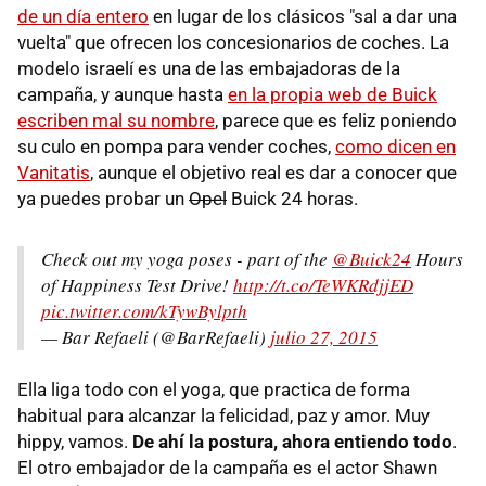
de un día entero
en lugar de los clásicos "sal a dar una
vuelta" que ofrecen los concesionarios de coches. La
modelo israelí es una de las embajadoras de la
campaña, y aunque hasta
en la propia web de Buick
escriben mal su nombre
, parece que es feliz poniendo
su culo en pompa para vender coches,
como dicen en
Vanitatis
, aunque el objetivo real es dar a conocer que
ya puedes probar un
Opel
Buick 24 horas.
Check out my yoga poses - part of the
@Buick24
Hours
of Happiness Test Drive!
http://t.co/TeWKRdjjED
pic.twitter.com/kTywBylpth
— Bar Refaeli (@BarRefaeli)
julio 27, 2015
Ella liga todo con el yoga, que practica de forma
habitual para alcanzar la felicidad, paz y amor. Muy
hippy, vamos.
De ahí la postura, ahora entiendo todo
.
El otro embajador de la campaña es el actor Shawn