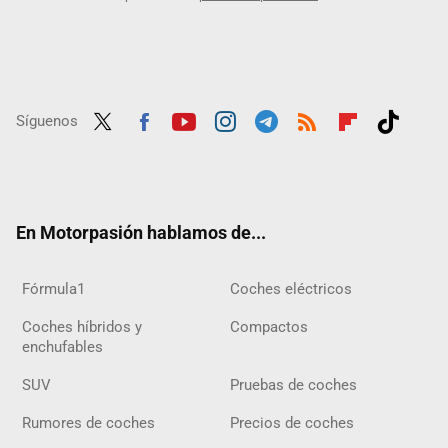
Síguenos
Twit
Fac
Yout
Inst
Tele
RSS
Flip
Tikt
ter
ebo
ube
agra
gra
boar
ok
ok
m
m
d
En Motorpasión hablamos de...
Fórmula1
Coches eléctricos
Coches híbridos y
Compactos
enchufables
SUV
Pruebas de coches
Rumores de coches
Precios de coches