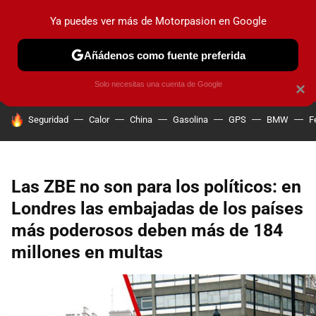
Ya puedes ver más de Motorpasion en Google
PRUEBAS
COCHES ELÉCTRICOS
OBSERVATORIO
F1
Añádenos como fuente preferida
Solo necesitas una cuenta de Google
×
HOY SE HABLA DE
Seguridad
Calor
China
Gasolina
GPS
BMW
F
Las ZBE no son para los políticos: en
Londres las embajadas de los países
más poderosos deben más de 184
millones en multas