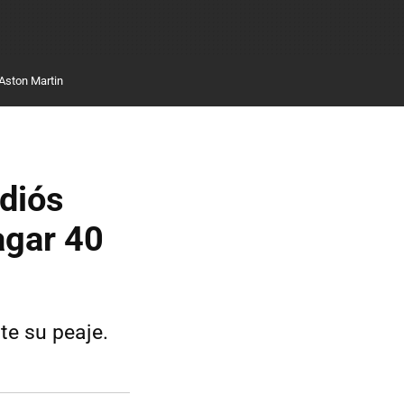
Aston Martin
adiós
agar 40
te su peaje.