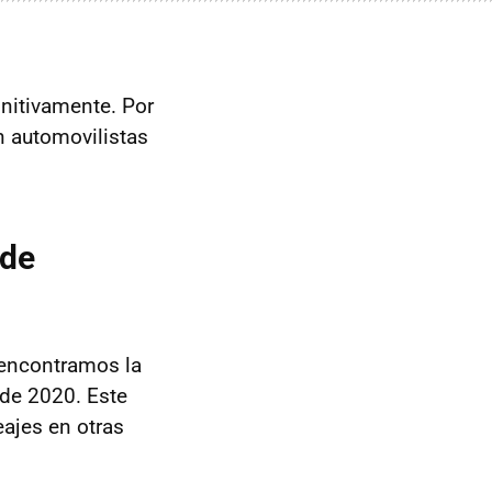
initivamente. Por
n automovilistas
sde
s encontramos la
sde 2020. Este
eajes en otras