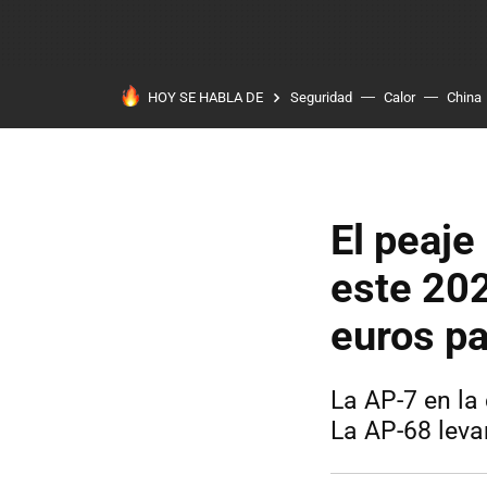
HOY SE HABLA DE
Seguridad
Calor
China
El peaje
este 20
euros pa
La AP-7 en la 
La AP-68 leva