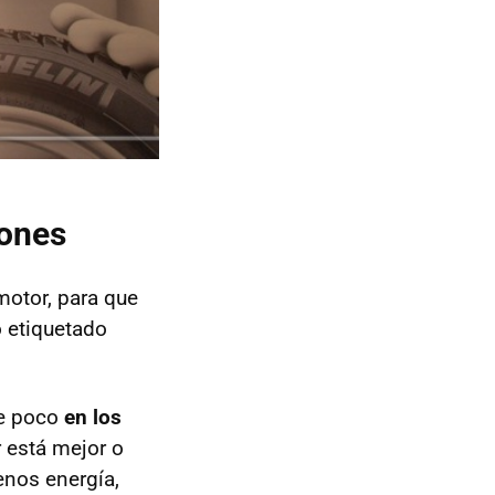
iones
motor, para que
 etiquetado
ce poco
en los
r está mejor o
enos energía,