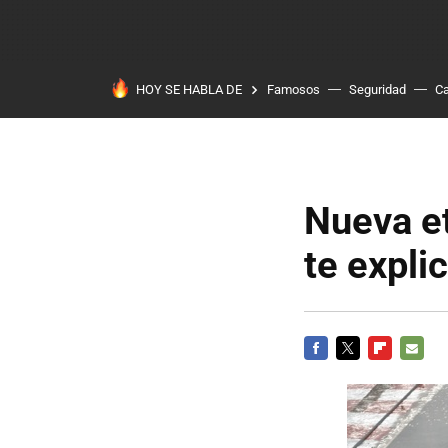
HOY SE HABLA DE
Famosos
Seguridad
Ca
Nueva e
te expli
FACEBOOK
TWITTER
FLIPBOARD
E-
MAIL