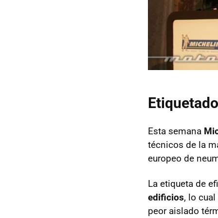
Etiquetad
Esta semana
Mic
técnicos de la m
europeo de neumá
La etiqueta de ef
edificios
, lo cua
peor aislado tér