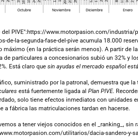
 del PIVE":https://www.motorpasion.com/industria/p
vos-de-la-segunda-fase-del-pive acumula 18.000 reserv
máximo (en la práctica serán menos). A partir de la
ia de particulares a concesionarios subió un 32% y l
%. Está claro que
sin ayudas el mercado español est
fico, suministrado por la patronal, demuestra que la
culares
está fuertemente ligada al
Plan PIVE
. Recorde
ardado, solo tiene efectos inmediatos con unidades e
e a fábrica las matriculaciones tardan en hacerse.
lvemos a tener viejos conocidos en el _ranking_, sin r
/www.motorpasion.com/utilitarios/dacia-sandero-y-s