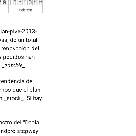
lan-pive-2013-
as, de un total
 renovación del
os pedidos han
á _zombie_
.
 tendencia de
mos que el plan
n _stock_. Si hay
astro del "Dacia
andero-stepway-