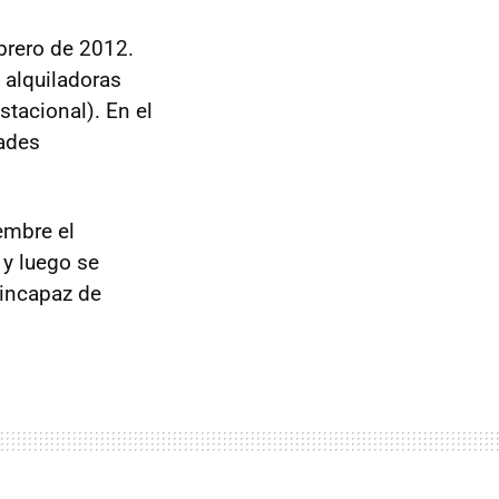
brero de 2012.
 alquiladoras
tacional). En el
ades
embre el
 y luego se
 incapaz de