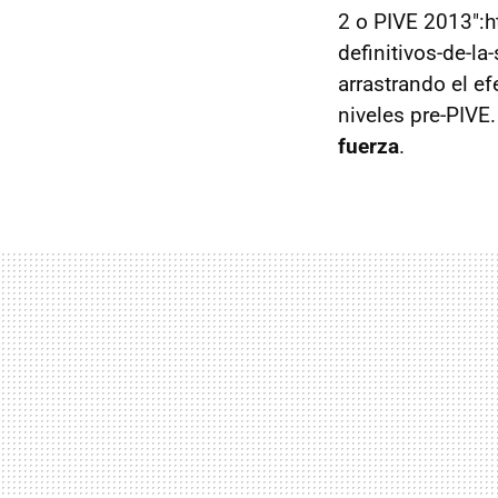
2 o PIVE 2013":h
definitivos-de-l
arrastrando el ef
niveles pre-PIVE.
fuerza
.