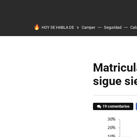
HOY SE HABLA DE
Camper
Seguridad
Cal
Matricul
sigue si
19 comentarios