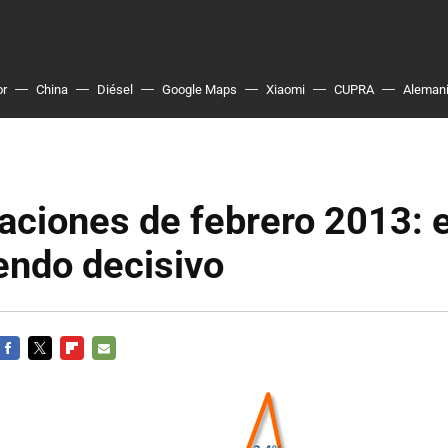
or
China
Diésel
Google Maps
Xiaomi
CUPRA
Aleman
aciones de febrero 2013: 
endo decisivo
FACEBOOK
TWITTER
FLIPBOARD
E-
MAIL