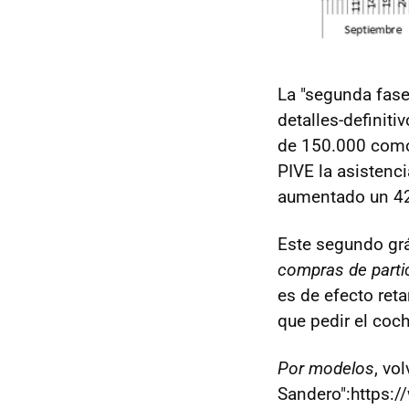
La "segunda fase
detalles-definiti
de 150.000 como 
PIVE la asistenc
aumentado un 42
Este segundo grá
compras de parti
es de efecto ret
que pedir el coch
Por modelos
, vo
Sandero":https:/