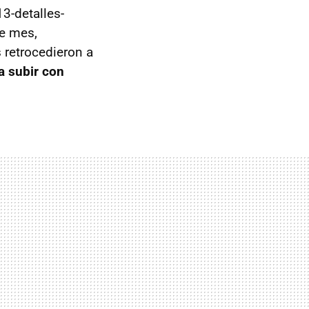
3-detalles-
de mes,
s retrocedieron a
a subir con