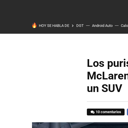
HOY SE HABLA DE
DGT
Android Auto
Calo
Los puri
McLaren 
un SUV
10 comentarios