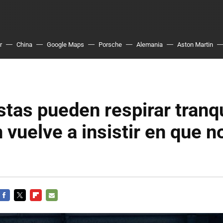
r
China
Google Maps
Porsche
Alemania
Aston Martin
stas pueden respirar tranq
vuelve a insistir en que n
FACEBOOK
TWITTER
FLIPBOARD
E-
MAIL