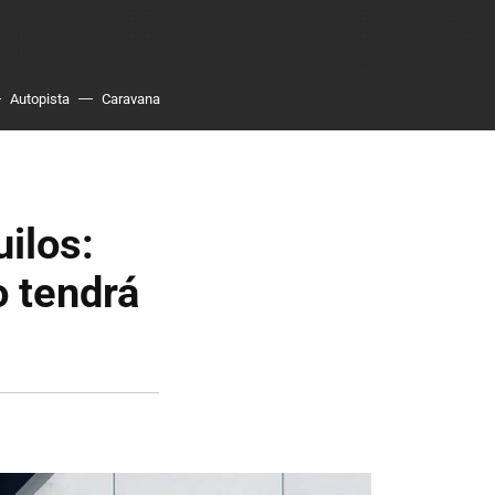
Autopista
Caravana
uilos:
o tendrá