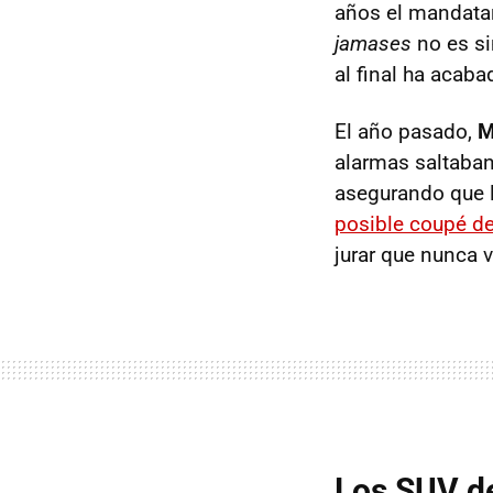
años el mandatar
jamases
no es si
al final ha acab
El año pasado,
M
alarmas saltaban 
asegurando que l
posible coupé de
jurar que nunca 
Los SUV de