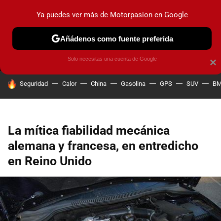
Ya puedes ver más de Motorpasion en Google
MENÚ
NUEVO
Añádenos como fuente preferida
PRUEBAS
COCHES ELÉCTRICOS
OBSERVATORIO
F1
Solo necesitas una cuenta de Google
×
HOY SE HABLA DE
Seguridad
Calor
China
Gasolina
GPS
SUV
B
La mítica fiabilidad mecánica
alemana y francesa, en entredicho
en Reino Unido