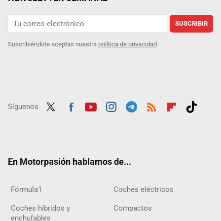
SUSCRIBIR
Suscribiéndote aceptas nuestra
política de privacidad
Síguenos
Twit
Fac
Yout
Inst
Tele
RSS
Flip
Tikt
ter
ebo
ube
agra
gra
boar
ok
ok
m
m
d
En Motorpasión hablamos de...
Fórmula1
Coches eléctricos
Coches híbridos y
Compactos
enchufables