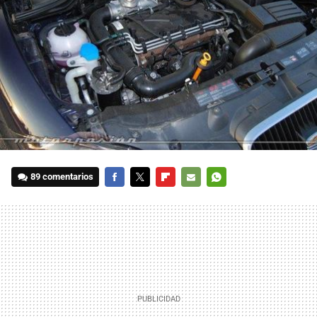
89 comentarios
FACEBOOK
TWITTER
FLIPBOARD
E-
WHATSAPP
MAIL