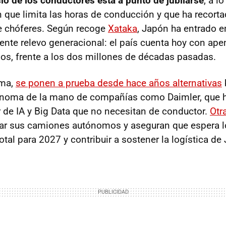
io de los conductores está a punto de jubilarse
, a l
n que limita las horas de conducción y que ha recort
e chóferes. Según recoge
Xataka
, Japón ha entrado e
iente relevo generacional: el país cuenta hoy con ape
os, frente a los dos millones de décadas pasadas.
ema,
se ponen a prueba desde hace años alternativas
noma de la mano de compañías como Daimler, que h
r de IA y Big Data que no necesitan de conductor.
Otr
ar sus camiones autónomos y aseguran que espera lo
tal para 2027 y contribuir a sostener la logística de