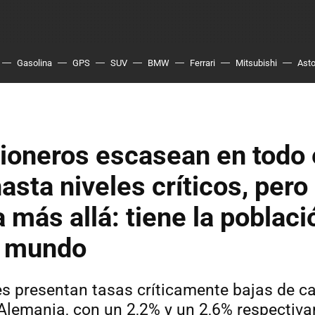
Gasolina
GPS
SUV
BMW
Ferrari
Mitsubishi
Asto
ioneros escasean en todo 
sta niveles críticos, pero
 más allá: tiene la poblac
l mundo
s presentan tasas críticamente bajas de c
 Alemania, con un 2,2% y un 2,6% respectiv