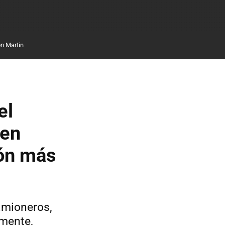
n Martin
el
 en
ión más
amioneros,
amente,