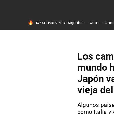
HOY SE HABLA DE
Seguridad
Calor
China
Los cam
mundo ha
Japón va
vieja de
Algunos paíse
como Italia y