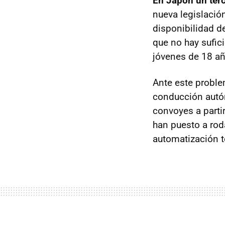
En Japón un terc
nueva legislació
disponibilidad d
que no hay sufic
jóvenes de 18 añ
Ante este probl
conducción autó
convoyes a parti
han puesto a rod
automatización to