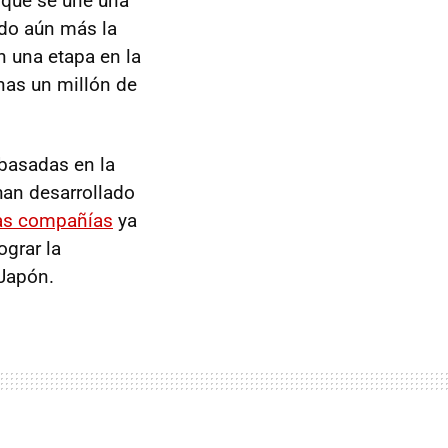
o que se une una
ado aún más la
n una etapa en la
nas un millón de
basadas en la
an desarrollado
as compañías
ya
grar la
 Japón.