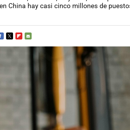
en China hay casi cinco millones de puest
ACEBOOK
TWITTER
FLIPBOARD
E-
MAIL