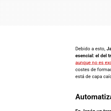
Debido a esto,
J
esencial: el del t
aunque no es ex
costes de formac
está de capa caí
Automatiza