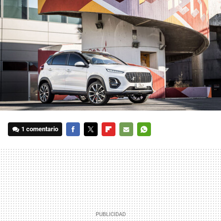
1 comentario
FACEBOOK
TWITTER
FLIPBOARD
E-
WHATSAPP
MAIL