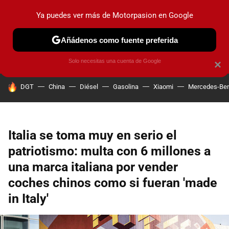
Ya puedes ver más de Motorpasion en Google
PRUEBAS
COCHES ELÉCTRICOS
OBSERVATORIO
F1
Añádenos como fuente preferida
Solo necesitas una cuenta de Google
×
HOY SE HABLA DE
DGT
China
Diésel
Gasolina
Xiaomi
Mercedes-Be
Italia se toma muy en serio el
patriotismo: multa con 6 millones a
una marca italiana por vender
coches chinos como si fueran 'made
in Italy'