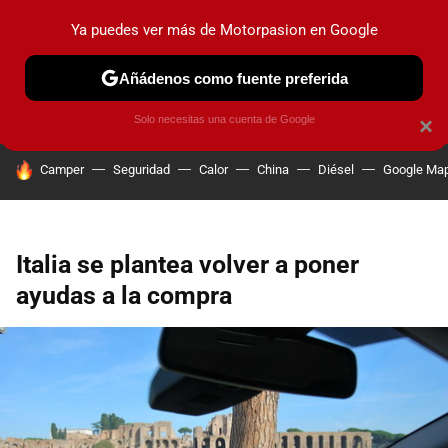
Ya puedes ver más de Motorpasion en Google
PRUEBAS
COCHES ELÉCTRICOS
OBSERVATORIO
F1
Añádenos como fuente preferida
Solo necesitas una cuenta de Google
×
HOY SE HABLA DE
Camper
Seguridad
Calor
China
Diésel
Google Ma
Italia se plantea volver a poner
ayudas a la compra