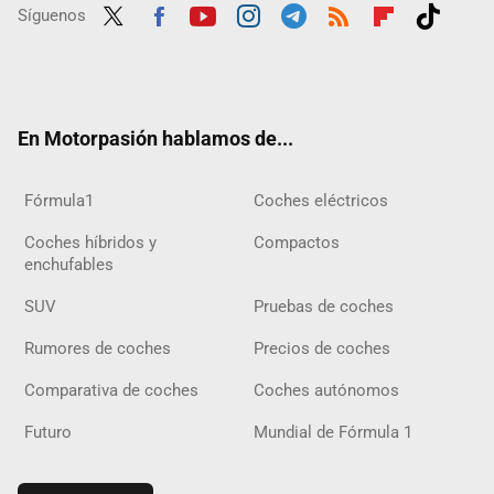
Síguenos
Twit
Fac
Yout
Inst
Tele
RSS
Flip
Tikt
ter
ebo
ube
agra
gra
boar
ok
ok
m
m
d
En Motorpasión hablamos de...
Fórmula1
Coches eléctricos
Coches híbridos y
Compactos
enchufables
SUV
Pruebas de coches
Rumores de coches
Precios de coches
Comparativa de coches
Coches autónomos
Futuro
Mundial de Fórmula 1