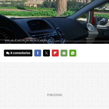
8 comentarios
FACEBOOK
TWITTER
FLIPBOARD
E-
WHATSAPP
MAIL