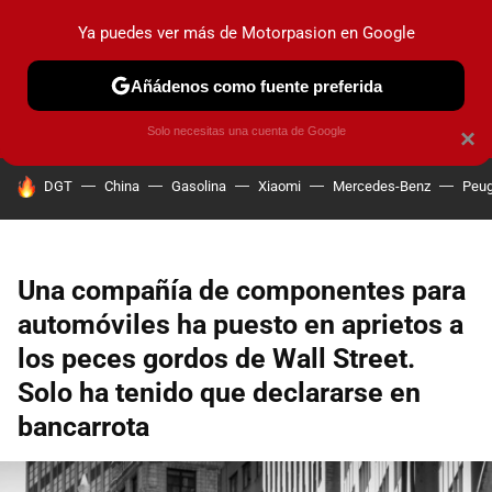
Ya puedes ver más de Motorpasion en Google
PRUEBAS
COCHES ELÉCTRICOS
OBSERVATORIO
F1
Añádenos como fuente preferida
Solo necesitas una cuenta de Google
×
HOY SE HABLA DE
DGT
China
Gasolina
Xiaomi
Mercedes-Benz
Peug
Una compañía de componentes para
automóviles ha puesto en aprietos a
los peces gordos de Wall Street.
Solo ha tenido que declararse en
bancarrota