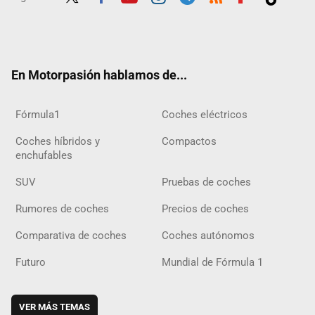
Twit
Fac
Yout
Inst
Tele
RSS
Flip
Tikt
ter
ebo
ube
agra
gra
boar
ok
ok
m
m
d
En Motorpasión hablamos de...
Fórmula1
Coches eléctricos
Coches híbridos y
Compactos
enchufables
SUV
Pruebas de coches
Rumores de coches
Precios de coches
Comparativa de coches
Coches autónomos
Futuro
Mundial de Fórmula 1
VER MÁS TEMAS