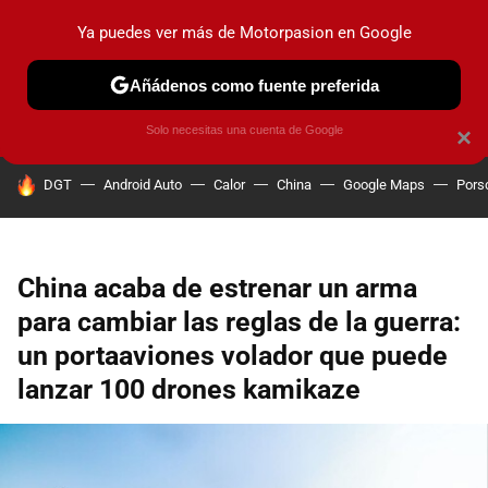
Ya puedes ver más de Motorpasion en Google
PRUEBAS
COCHES ELÉCTRICOS
OBSERVATORIO
F1
Añádenos como fuente preferida
Solo necesitas una cuenta de Google
×
HOY SE HABLA DE
DGT
Android Auto
Calor
China
Google Maps
Pors
China acaba de estrenar un arma
para cambiar las reglas de la guerra:
un portaaviones volador que puede
lanzar 100 drones kamikaze