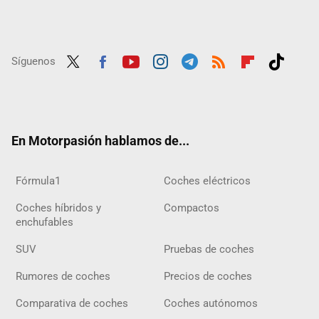
Síguenos
Twit
Fac
Yout
Inst
Tele
RSS
Flip
Tikt
ter
ebo
ube
agra
gra
boar
ok
ok
m
m
d
En Motorpasión hablamos de...
Fórmula1
Coches eléctricos
Coches híbridos y
Compactos
enchufables
SUV
Pruebas de coches
Rumores de coches
Precios de coches
Comparativa de coches
Coches autónomos