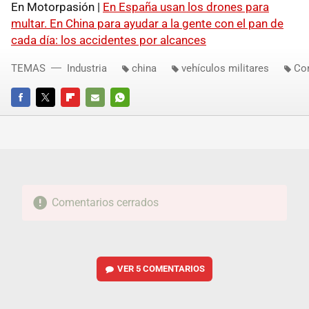
En Motorpasión |
En España usan los drones para
multar. En China para ayudar a la gente con el pan de
cada día: los accidentes por alcances
TEMAS
Industria
china
vehículos militares
Co
FACEBOOK
TWITTER
FLIPBOARD
E-
WHATSAPP
MAIL
Comentarios cerrados
VER
5 COMENTARIOS