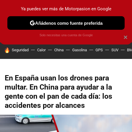
Ya puedes ver más de Motorpasion en Google
PRUEBAS
COCHES ELÉCTRICOS
OBSERVATORIO
F1
Añádenos como fuente preferida
Solo necesitas una cuenta de Google
×
HOY SE HABLA DE
Seguridad
Calor
China
Gasolina
GPS
SUV
B
En España usan los drones para
multar. En China para ayudar a la
gente con el pan de cada día: los
accidentes por alcances