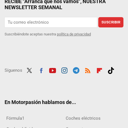
RECIBE "Arranca que nos vamos", NUESTRA
NEWSLETTER SEMANAL
SUSCRIBIR
Suscribiéndote aceptas nuestra
política de privacidad
Síguenos
Twit
Fac
Yout
Inst
Tele
RSS
Flip
Tikt
ter
ebo
ube
agra
gra
boar
ok
ok
m
m
d
En Motorpasión hablamos de...
Fórmula1
Coches eléctricos