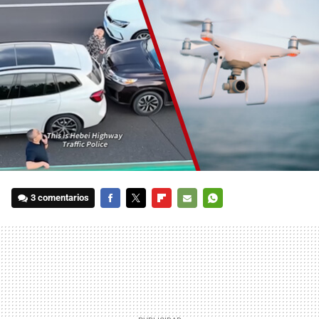
3 comentarios
FACEBOOK
TWITTER
FLIPBOARD
E-
WHATSAPP
MAIL