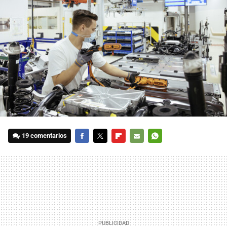
19 comentarios
FACEBOOK
TWITTER
FLIPBOARD
E-
WHATSAPP
MAIL