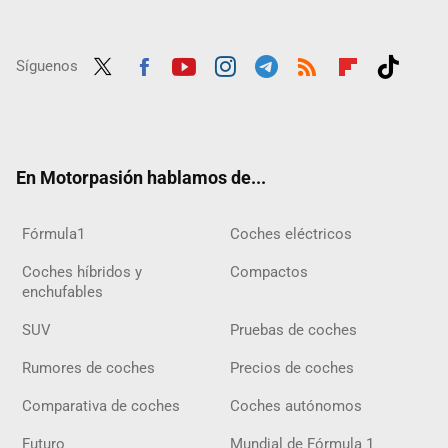
Síguenos
Twit
Fac
Yout
Inst
Tele
RSS
Flip
Tikt
ter
ebo
ube
agra
gra
boar
ok
ok
m
m
d
En Motorpasión hablamos de...
Fórmula1
Coches eléctricos
Coches híbridos y
Compactos
enchufables
SUV
Pruebas de coches
Rumores de coches
Precios de coches
Comparativa de coches
Coches autónomos
Futuro
Mundial de Fórmula 1