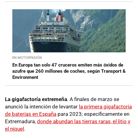
EN MOTORPASIÓN
En Europa tan solo 47 cruceros emiten más óxidos de
azufre que 260 millones de coches, según Transport &
Environment
La gigafactoría extremeña
. A finales de marzo se
anunció la intención de levantar
la primera gigafactoría
de baterías en España
para 2023; específicamente en
Extremadura,
donde abundan las tierras raras, el litio y
el níquel
.