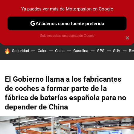
Ya puedes ver más de Motorpasion en Google
PRUEBAS
COCHES ELÉCTRICOS
OBSERVATORIO
F1
Añádenos como fuente preferida
Solo necesitas una cuenta de Google
×
HOY SE HABLA DE
Seguridad
Calor
China
Gasolina
GPS
SUV
B
El Gobierno llama a los fabricantes
de coches a formar parte de la
fábrica de baterías española para no
depender de China