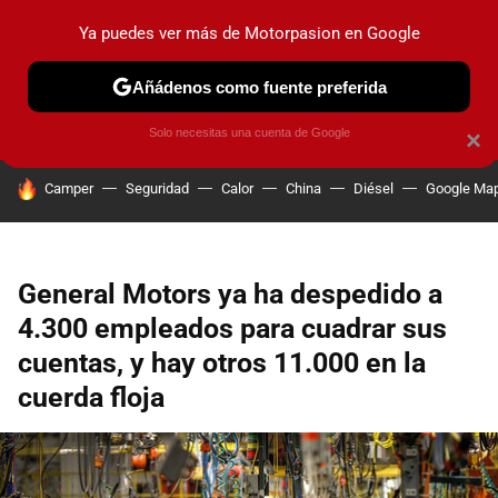
Ya puedes ver más de Motorpasion en Google
PRUEBAS
COCHES ELÉCTRICOS
OBSERVATORIO
F1
Añádenos como fuente preferida
Solo necesitas una cuenta de Google
×
HOY SE HABLA DE
Camper
Seguridad
Calor
China
Diésel
Google Ma
General Motors ya ha despedido a
4.300 empleados para cuadrar sus
cuentas, y hay otros 11.000 en la
cuerda floja