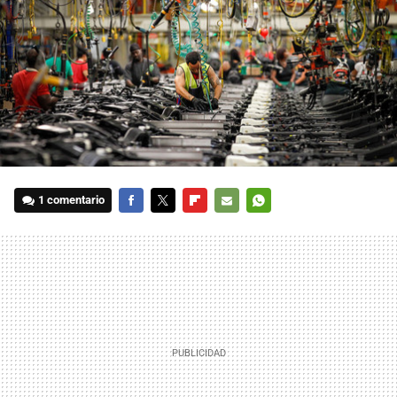
1 comentario
FACEBOOK
TWITTER
FLIPBOARD
E-
WHATSAPP
MAIL