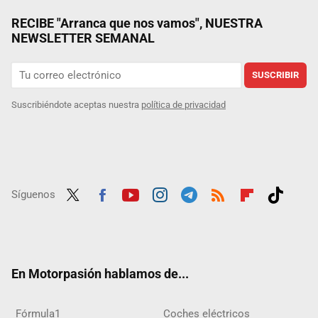
RECIBE "Arranca que nos vamos", NUESTRA
NEWSLETTER SEMANAL
SUSCRIBIR
Suscribiéndote aceptas nuestra
política de privacidad
Síguenos
Twit
Fac
Yout
Inst
Tele
RSS
Flip
Tikt
ter
ebo
ube
agra
gra
boar
ok
ok
m
m
d
En Motorpasión hablamos de...
Fórmula1
Coches eléctricos