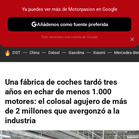
Ya puedes ver más de Motorpasion en Google
PRUEBAS
COCHES ELÉCTRICOS
OBSERVATORIO
F1
Añádenos como fuente preferida
Solo necesitas una cuenta de Google
×
HOY SE HABLA DE
DGT
China
Diésel
Gasolina
Xiaomi
Mercedes-Be
Una fábrica de coches tardó tres
años en echar de menos 1.000
motores: el colosal agujero de más
de 2 millones que avergonzó a la
industria