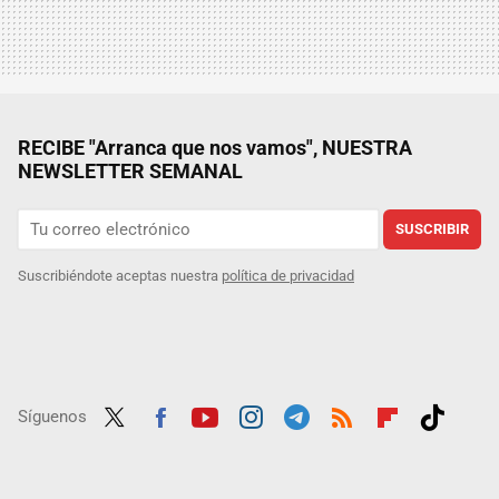
RECIBE "Arranca que nos vamos", NUESTRA
NEWSLETTER SEMANAL
SUSCRIBIR
Suscribiéndote aceptas nuestra
política de privacidad
Síguenos
Twit
Fac
Yout
Inst
Tele
RSS
Flip
Tikt
ter
ebo
ube
agra
gra
boar
ok