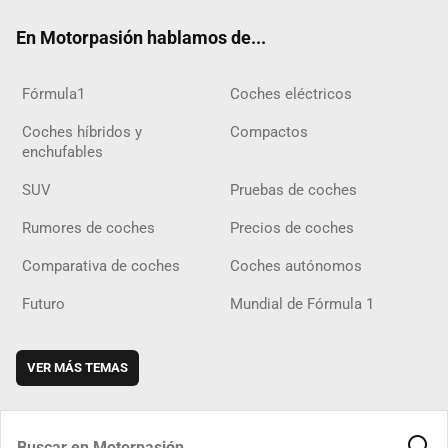
ok
m
m
d
En Motorpasión hablamos de...
Fórmula1
Coches eléctricos
Coches híbridos y
Compactos
enchufables
SUV
Pruebas de coches
Rumores de coches
Precios de coches
Comparativa de coches
Coches autónomos
Futuro
Mundial de Fórmula 1
VER MÁS TEMAS