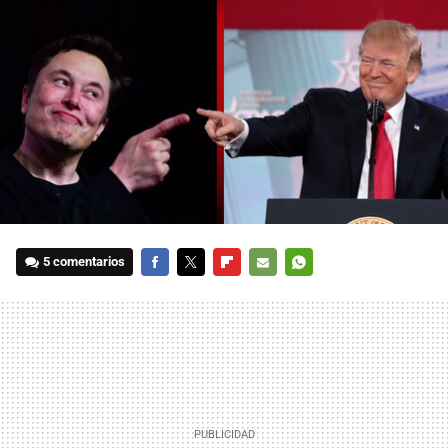
5 comentarios
FACEBOOK
TWITTER
FLIPBOARD
E-
WHATSAPP
MAIL