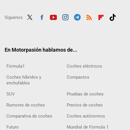
Síguenos
Twit
Fac
Yout
Inst
Tele
RSS
Flip
Tikt
ter
ebo
ube
agra
gra
boar
ok
ok
m
m
d
En Motorpasión hablamos de...
Fórmula1
Coches eléctricos
Coches híbridos y
Compactos
enchufables
SUV
Pruebas de coches
Rumores de coches
Precios de coches
Comparativa de coches
Coches autónomos
Futuro
Mundial de Fórmula 1