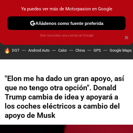
Ya puedes ver más de Motorpasion en Google
PRUEBAS
COCHES ELÉCTRICOS
OBSERVATORIO
F1
Añádenos como fuente preferida
Solo necesitas una cuenta de Google
×
HOY SE HABLA DE
DGT
Android Auto
Calor
China
GPS
Google Maps
"Elon me ha dado un gran apoyo, así
que no tengo otra opción". Donald
Trump cambia de idea y apoyará a
los coches eléctricos a cambio del
apoyo de Musk