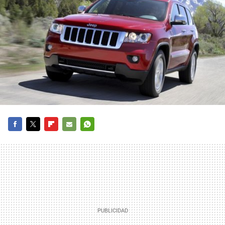
FACEBOOK
TWITTER
FLIPBOARD
E-
WHATSAPP
MAIL