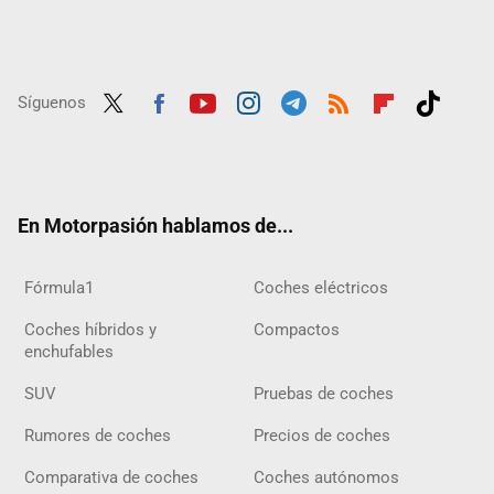
Síguenos
Twit
Fac
Yout
Inst
Tele
RSS
Flip
Tikt
ter
ebo
ube
agra
gra
boar
ok
ok
m
m
d
En Motorpasión hablamos de...
Fórmula1
Coches eléctricos
Coches híbridos y
Compactos
enchufables
SUV
Pruebas de coches
Rumores de coches
Precios de coches
Comparativa de coches
Coches autónomos