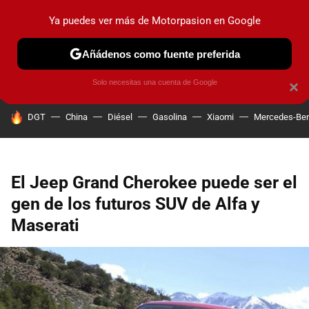
Ya puedes ver más de Motorpasion en Google
PRUEBAS
COCHES ELÉCTRICOS
OBSERVATORIO
F1
Añádenos como fuente preferida
Solo necesitas una cuenta de Google
×
HOY SE HABLA DE
DGT
China
Diésel
Gasolina
Xiaomi
Mercedes-Be
El Jeep Grand Cherokee puede ser el
gen de los futuros SUV de Alfa y
Maserati