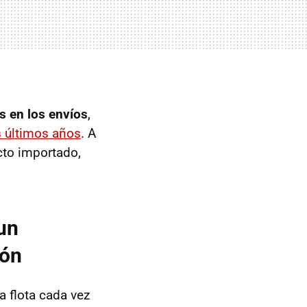
s en los envíos
,
os últimos años
. A
cto importado,
un
ión
a flota cada vez