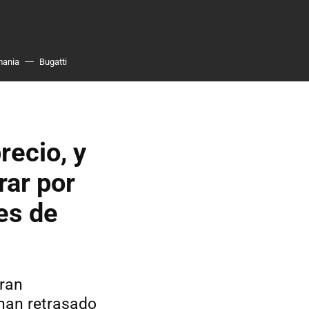
mania
Bugatti
recio, y
rar por
es de
eran
 han retrasado