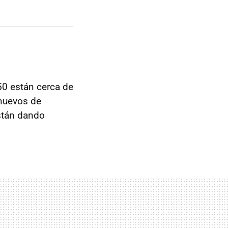
50 están cerca de
 nuevos de
stán dando