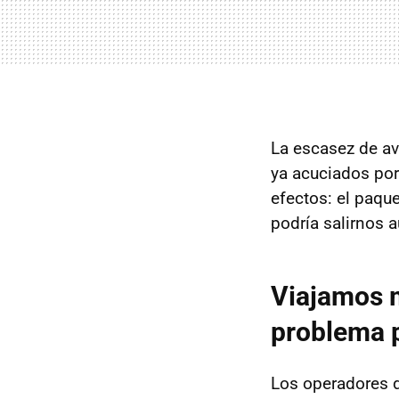
La escasez de a
ya acuciados po
efectos: el paqu
podría salirnos 
Viajamos m
problema p
Los operadores d