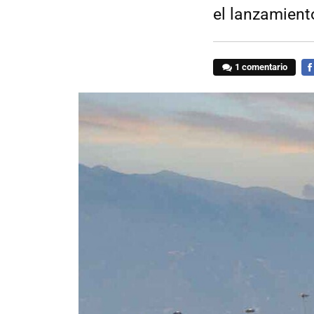
el lanzamient
1 comentario
FA