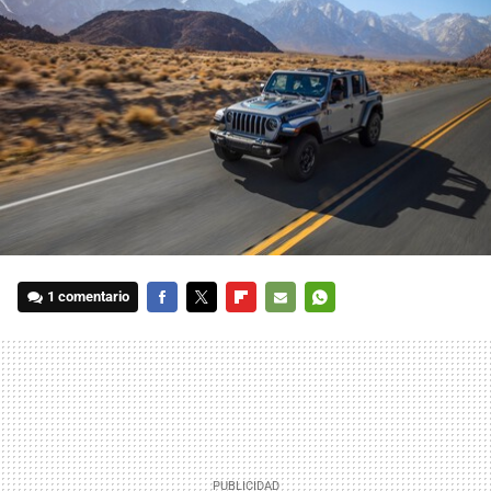
1 comentario
FACEBOOK
TWITTER
FLIPBOARD
E-
WHATSAPP
MAIL