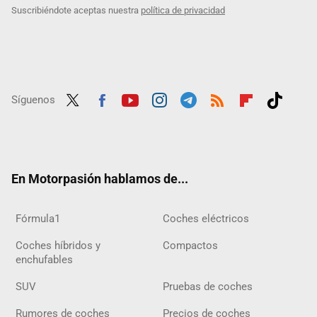
Suscribiéndote aceptas nuestra
política de privacidad
Síguenos
Twit
Fac
Yout
Inst
Tele
RSS
Flip
Tikt
ter
ebo
ube
agra
gra
boar
ok
ok
m
m
d
En Motorpasión hablamos de...
Fórmula1
Coches eléctricos
Coches híbridos y
Compactos
enchufables
SUV
Pruebas de coches
Rumores de coches
Precios de coches