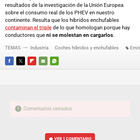
resultados de la investigación de la Unión Europea
sobre el consumo real de los PHEV en nuestro
continente. Resulta que los híbridos enchufables
contaminan el triple
de lo que homologan porque hay
conductores que
ni se molestan en cargarlos
.
TEMAS
Industria
Coches híbridos y enchufables
Emis
FACEBOOK
TWITTER
FLIPBOARD
E-
WHATSAPP
MAIL
Comentarios cerrados
VER
1 COMENTARIO