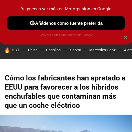
Ya puedes ver más de Motorpasion en Google
PRUEBAS
COCHES ELÉCTRICOS
OBSERVATORIO
F1
Añádenos como fuente preferida
Solo necesitas una cuenta de Google
×
HOY SE HABLA DE
DGT
China
Gasolina
Xiaomi
Mercedes-Benz
Alem
Cómo los fabricantes han apretado a
EEUU para favorecer a los híbridos
enchufables que contaminan más
que un coche eléctrico