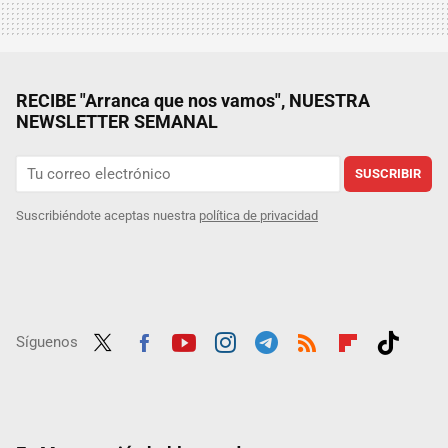
RECIBE "Arranca que nos vamos", NUESTRA
NEWSLETTER SEMANAL
SUSCRIBIR
Suscribiéndote aceptas nuestra
política de privacidad
Síguenos
Twit
Fac
Yout
Inst
Tele
RSS
Flip
Tikt
ter
ebo
ube
agra
gra
boar
ok
ok
m
m
d