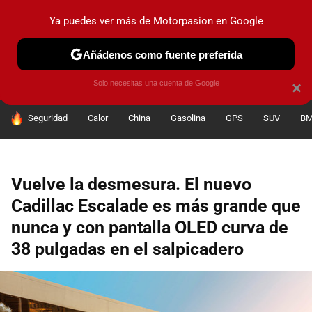
Ya puedes ver más de Motorpasion en Google
PRUEBAS
COCHES ELÉCTRICOS
OBSERVATORIO
F1
Añádenos como fuente preferida
Solo necesitas una cuenta de Google
×
HOY SE HABLA DE
Seguridad
Calor
China
Gasolina
GPS
SUV
B
Vuelve la desmesura. El nuevo
Cadillac Escalade es más grande que
nunca y con pantalla OLED curva de
38 pulgadas en el salpicadero