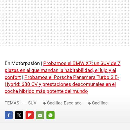
En Motorpasión |
Probamos el BMW X7: un SUV de 7
plazas en el que mandan la habitabilidad, el lujo y el
confort
|
Probamos el Porsche Panamera Turbo S E-
Hybrid: 680 CV y prestaciones descomunales en el
coche híbrido más potente del mundo
TEMAS
SUV
Cadillac Escalade
Cadillac
FACEBOOK
TWITTER
FLIPBOARD
E-
WHATSAPP