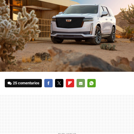
25 comentarios
FACEBOOK
TWITTER
FLIPBOARD
E-
WHATSAPP
MAIL