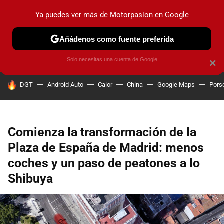
Ya puedes ver más de Motorpasion en Google
PRUEBAS
COCHES ELÉCTRICOS
OBSERVATORIO
F1
Añádenos como fuente preferida
Solo necesitas una cuenta de Google
×
HOY SE HABLA DE
DGT
Android Auto
Calor
China
Google Maps
Pors
Comienza la transformación de la
Plaza de España de Madrid: menos
coches y un paso de peatones a lo
Shibuya