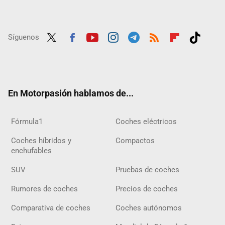
Síguenos
Twit
Fac
Yout
Inst
Tele
RSS
Flip
Tikt
ter
ebo
ube
agra
gra
boar
ok
ok
m
m
d
En Motorpasión hablamos de...
Fórmula1
Coches eléctricos
Coches híbridos y
Compactos
enchufables
SUV
Pruebas de coches
Rumores de coches
Precios de coches
Comparativa de coches
Coches autónomos