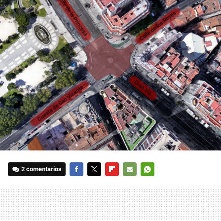
2 comentarios
FACEBOOK
TWITTER
FLIPBOARD
E-
WHATSAPP
MAIL