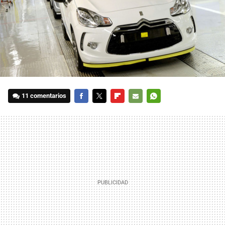
11 comentarios
FACEBOOK
TWITTER
FLIPBOARD
E-
WHATSAPP
MAIL