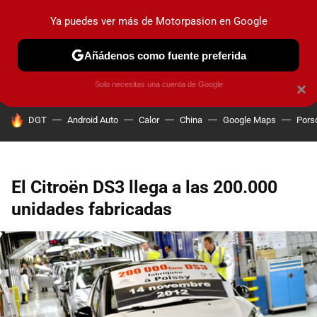
Ya puedes ver más de Motorpasion en Google
PRUEBAS
COCHES ELÉCTRICOS
OBSERVATORIO
F1
Añádenos como fuente preferida
Solo necesitas una cuenta de Google
×
HOY SE HABLA DE
DGT
Android Auto
Calor
China
Google Maps
Pors
El Citroën DS3 llega a las 200.000
unidades fabricadas