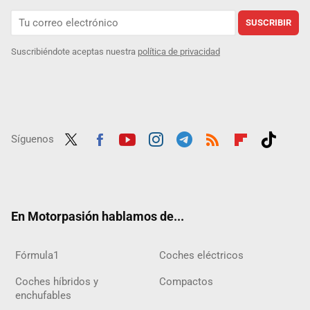
SUSCRIBIR
Suscribiéndote aceptas nuestra
política de privacidad
Síguenos
Twit
Fac
Yout
Inst
Tele
RSS
Flip
Tikt
ter
ebo
ube
agra
gra
boar
ok
ok
m
m
d
En Motorpasión hablamos de...
Fórmula1
Coches eléctricos
Coches híbridos y
Compactos
enchufables