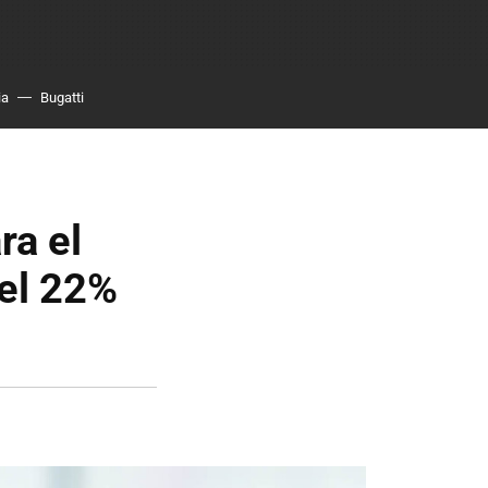
ia
Bugatti
ra el
 el 22%