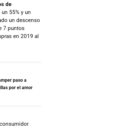
os de
 un 55% y un
tado un descenso
e 7 puntos
mpras en 2019 al
camper paso a
llas por el amor
 consumidor