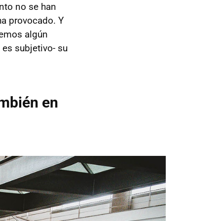
nto no se han
 ha provocado. Y
remos algún
 es subjetivo- su
ambién en