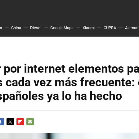
or
China
Diésel
Google Maps
Xiaomi
CUPRA
Aleman
por internet elementos pa
 cada vez más frecuente:
spañoles ya lo ha hecho
ACEBOOK
TWITTER
FLIPBOARD
E-
MAIL