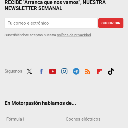
RECIBE "Arranca que nos vamos", NUESTRA
NEWSLETTER SEMANAL
SUSCRIBIR
Suscribiéndote aceptas nuestra
política de privacidad
Síguenos
Twit
Fac
Yout
Inst
Tele
RSS
Flip
Tikt
ter
ebo
ube
agra
gra
boar
ok
ok
m
m
d
En Motorpasión hablamos de...
Fórmula1
Coches eléctricos