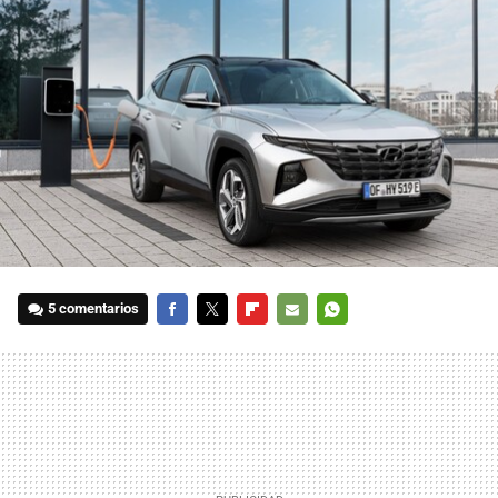
5 comentarios
FACEBOOK
TWITTER
FLIPBOARD
E-
WHATSAPP
MAIL