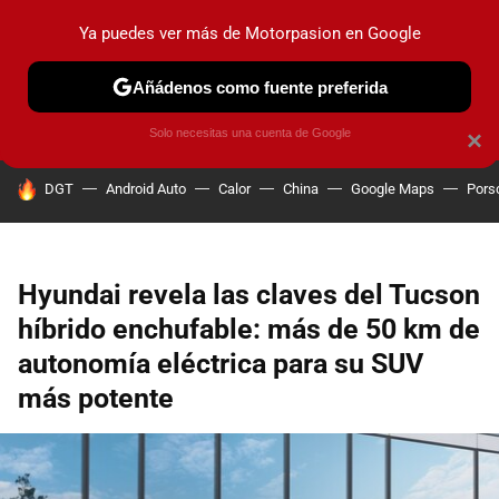
Ya puedes ver más de Motorpasion en Google
PRUEBAS
COCHES ELÉCTRICOS
OBSERVATORIO
F1
Añádenos como fuente preferida
Solo necesitas una cuenta de Google
×
HOY SE HABLA DE
DGT
Android Auto
Calor
China
Google Maps
Pors
Hyundai revela las claves del Tucson
híbrido enchufable: más de 50 km de
autonomía eléctrica para su SUV
más potente