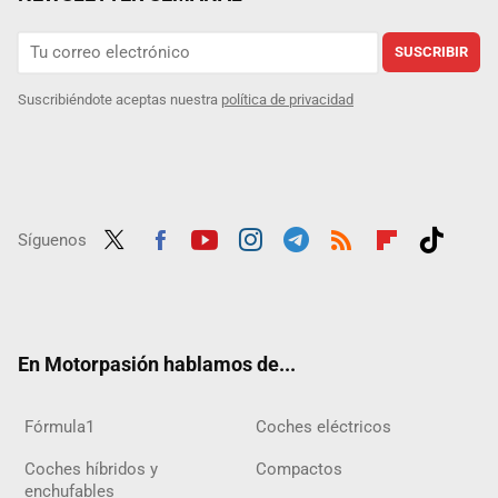
SUSCRIBIR
Suscribiéndote aceptas nuestra
política de privacidad
Síguenos
Twit
Fac
Yout
Inst
Tele
RSS
Flip
Tikt
ter
ebo
ube
agra
gra
boar
ok
ok
m
m
d
En Motorpasión hablamos de...
Fórmula1
Coches eléctricos
Coches híbridos y
Compactos
enchufables