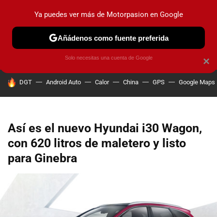
Ya puedes ver más de Motorpasion en Google
PRUEBAS
COCHES ELÉCTRICOS
OBSERVATORIO
F1
Añádenos como fuente preferida
Solo necesitas una cuenta de Google
×
HOY SE HABLA DE
DGT
Android Auto
Calor
China
GPS
Google Maps
Así es el nuevo Hyundai i30 Wagon,
con 620 litros de maletero y listo
para Ginebra