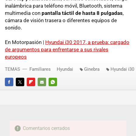
inalámbrica para teléfono móvil, Bluetooth, sistema
multimedia con
pantalla táctil de hasta 8 pulgadas
,
cámara de visión trasera o diferentes equipos de
sonido.
En Motorpasión |
Hyundai i30 2017, a prueba: cargado
de argumentos para enfrentarse a sus rivales
europeos
TEMAS
Familiares
Hyundai
Ginebra
Hyundai i30
FACEBOOK
TWITTER
FLIPBOARD
E-
WHATSAPP
MAIL
Comentarios cerrados