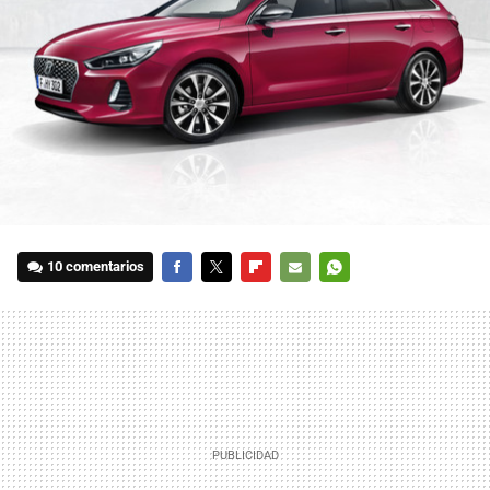
10 comentarios
FACEBOOK
TWITTER
FLIPBOARD
E-
WHATSAPP
MAIL