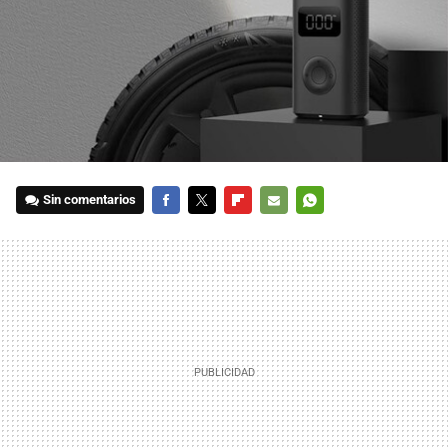
Sin comentarios
FACEBOOK
TWITTER
FLIPBOARD
E-
WHATSAPP
MAIL