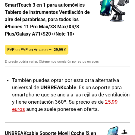
SmartTouch 3 en 1 para automóviles
Tablero de instrumentos Ventilación de
aire del parabrisas, para todos los
iPhones 11 Pro Max/XS Max/XR/8
Plus/Galaxy A71/S20+/Note 10+
PVP en PVP en Amazon —
29,99
€
El precio podría variar. Obtenemos comisión por estos enlaces
También puedes optar por esta otra alternativa
universal de
UNBREAKcable
. Es un soporte para
smartphone que se ancla a las rejillas de ventilación
y tiene orientación 360º. Su precio es de
25,99
euros
aunque suele ponerse en oferta.
UNBREAKcable Soporte Movil Coche [2 en