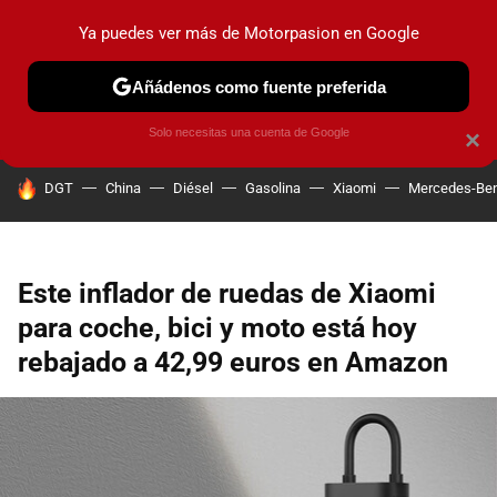
Ya puedes ver más de Motorpasion en Google
PRUEBAS
COCHES ELÉCTRICOS
OBSERVATORIO
F1
Añádenos como fuente preferida
Solo necesitas una cuenta de Google
×
HOY SE HABLA DE
DGT
China
Diésel
Gasolina
Xiaomi
Mercedes-Be
Este inflador de ruedas de Xiaomi
para coche, bici y moto está hoy
rebajado a 42,99 euros en Amazon