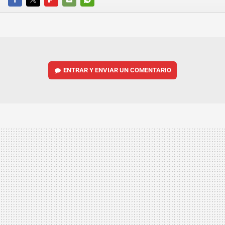
FACEBOOK
TWITTER
FLIPBOARD
E-
WHATSAPP
MAIL
ENTRAR Y ENVIAR UN COMENTARIO