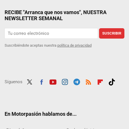
RECIBE "Arranca que nos vamos", NUESTRA
NEWSLETTER SEMANAL
SUSCRIBIR
Suscribiéndote aceptas nuestra
política de privacidad
Síguenos
Twit
Fac
Yout
Inst
Tele
RSS
Flip
Tikt
ter
ebo
ube
agra
gra
boar
ok
ok
m
m
d
En Motorpasión hablamos de...