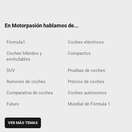
Twit
Fac
Yout
Inst
Tele
RSS
Flip
Tikt
ter
ebo
ube
agra
gra
boar
ok
ok
m
m
d
En Motorpasión hablamos de...
Fórmula1
Coches eléctricos
Coches híbridos y
Compactos
enchufables
SUV
Pruebas de coches
Rumores de coches
Precios de coches
Comparativa de coches
Coches autónomos
Futuro
Mundial de Fórmula 1
VER MÁS TEMAS