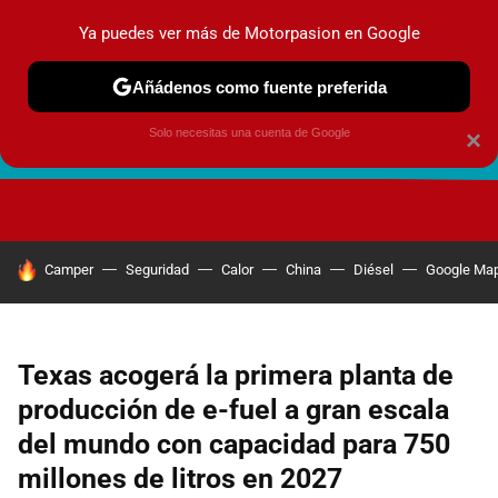
Ya puedes ver más de Motorpasion en Google
Añádenos como fuente preferida
Solo necesitas una cuenta de Google
×
FUTURO URBANO
EN MOVIMIENTO
ENERGÍA
SEGURI
HOY SE HABLA DE
Camper
Seguridad
Calor
China
Diésel
Google Ma
Texas acogerá la primera planta de
producción de e-fuel a gran escala
del mundo con capacidad para 750
millones de litros en 2027