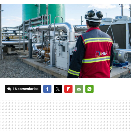
16 comentarios
FACEBOOK
TWITTER
FLIPBOARD
E-
WHATSAPP
MAIL