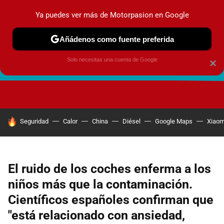
Ya puedes ver más de Motorpasion en Google
Añádenos como fuente preferida
Solo necesitas una cuenta de Google
×
FUTURO URBANO
EN MOVIMIENTO
ENERGÍA
SEGURI
HOY SE HABLA DE
Seguridad
Calor
China
Diésel
Google Maps
Xiaom
El ruido de los coches enferma a los
niños más que la contaminación.
Científicos españoles confirman que
"está relacionado con ansiedad,