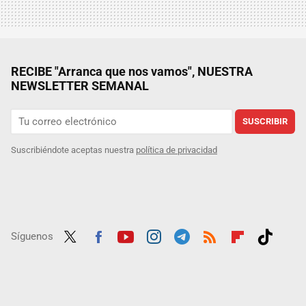
RECIBE "Arranca que nos vamos", NUESTRA
NEWSLETTER SEMANAL
SUSCRIBIR
Suscribiéndote aceptas nuestra
política de privacidad
Síguenos
Twit
Fac
Yout
Inst
Tele
RSS
Flip
Tikt
ter
ebo
ube
agra
gra
boar
ok
ok
m
m
d