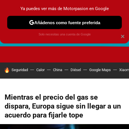
Ya puedes ver más de Motorpasion en Google
Añádenos como fuente preferida
Solo necesitas una cuenta de Google
×
FUTURO URBANO
EN MOVIMIENTO
ENERGÍA
SEGURI
HOY SE HABLA DE
Seguridad
Calor
China
Diésel
Google Maps
Xiaom
Mientras el precio del gas se
dispara, Europa sigue sin llegar a un
acuerdo para fijarle tope