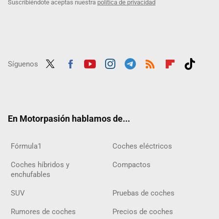
Suscribiéndote aceptas nuestra
política de privacidad
Síguenos
Twit
Fac
Yout
Inst
Tele
RSS
Flip
Tikt
ter
ebo
ube
agra
gra
boar
ok
ok
m
m
d
En Motorpasión hablamos de...
Fórmula1
Coches eléctricos
Coches híbridos y
Compactos
enchufables
SUV
Pruebas de coches
Rumores de coches
Precios de coches