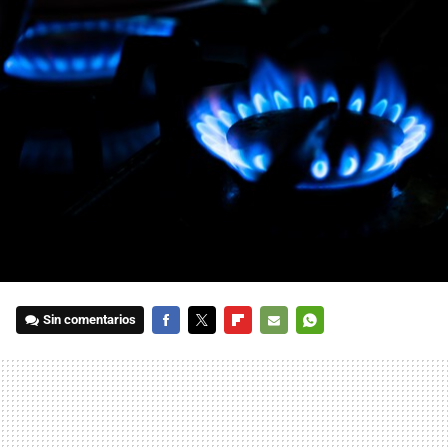
Sin comentarios
FACEBOOK
TWITTER
FLIPBOARD
E-
WHATSAPP
MAIL