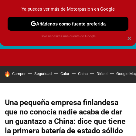
Ya puedes ver más de Motorpasion en Google
Añádenos como fuente preferida
Solo necesitas una cuenta de Google
×
FUTURO URBANO
EN MOVIMIENTO
ENERGÍA
SEGURI
HOY SE HABLA DE
Camper
Seguridad
Calor
China
Diésel
Google Ma
Una pequeña empresa finlandesa
que no conocía nadie acaba de dar
un guantazo a China: dice que tiene
la primera batería de estado sólido