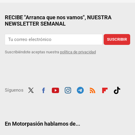
RECIBE "Arranca que nos vamos", NUESTRA
NEWSLETTER SEMANAL
SUSCRIBIR
Suscribiéndote aceptas nuestra
política de privacidad
Síguenos
Twit
Fac
Yout
Inst
Tele
RSS
Flip
Tikt
ter
ebo
ube
agra
gra
boar
ok
ok
m
m
d
En Motorpasión hablamos de...