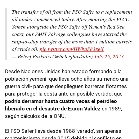
The transfer of oil from the FSO Safer to a replacement
oil tanker commenced today. After mooring the VLCC
Yemen alongside the FSO Safer off Yemen’s Red Sea
coast, our SMIT Salvage colleagues have started the
ship-to-ship transfer of the more than 1 million barrels
of crude oil.
pic.twitter.com/HWbaS83xeX
— Beleef Boskalis (@beleefboskalis)
July 25, 2023
Desde Naciones Unidas han estado formando a la
población yemení -que lleva ocho años sufriendo una
guerra civil- para que desplieguen barreras flotantes
para proteger la costa ante un posible vertido, que
podría derramar hasta cuatro veces el petróleo
liberado en el desastre de Exxon Valdez
en 1989,
según cálculos de la ONU.
El FSO Safer lleva desde 1988 'varado', sin apenas
mantenimiento desde 2015 debido al conflicto en