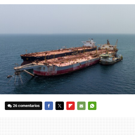
26 comentarios
FACEBOOK
TWITTER
FLIPBOARD
E-
WHATSAPP
MAIL