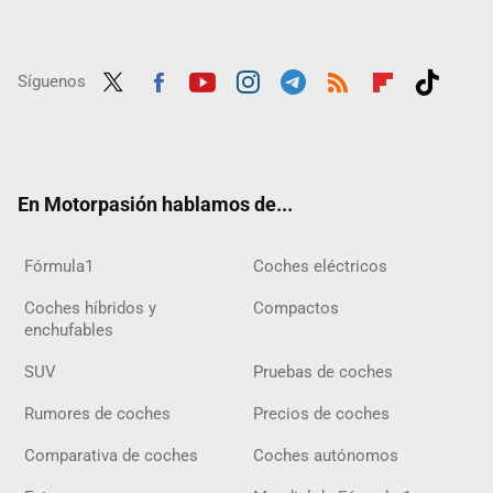
Síguenos
Twit
Fac
Yout
Inst
Tele
RSS
Flip
Tikt
ter
ebo
ube
agra
gra
boar
ok
ok
m
m
d
En Motorpasión hablamos de...
Fórmula1
Coches eléctricos
Coches híbridos y
Compactos
enchufables
SUV
Pruebas de coches
Rumores de coches
Precios de coches
Comparativa de coches
Coches autónomos