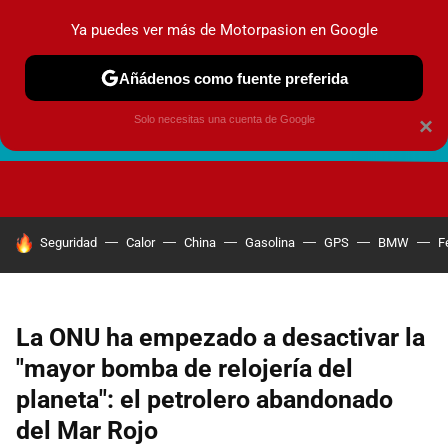
Ya puedes ver más de Motorpasion en Google
Añádenos como fuente preferida
Solo necesitas una cuenta de Google
×
FUTURO URBANO
EN MOVIMIENTO
ENERGÍA
SEGURI
HOY SE HABLA DE
Seguridad
Calor
China
Gasolina
GPS
BMW
F
La ONU ha empezado a desactivar la
"mayor bomba de relojería del
planeta": el petrolero abandonado
del Mar Rojo