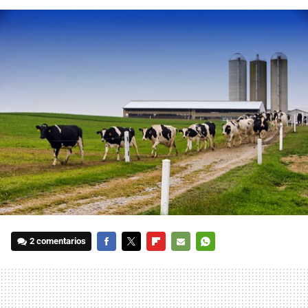
2 comentarios
FACEBOOK
TWITTER
FLIPBOARD
E-
WHATSAPP
MAIL