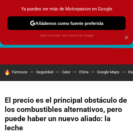
Ya puedes ver más de Motorpasion en Google
Añádenos como fuente preferida
Solo necesitas una cuenta de Google
×
FUTURO URBANO
EN MOVIMIENTO
ENERGÍA
SEGURI
HOY SE HABLA DE
Famosos
Seguridad
Calor
China
Google Maps
Xi
El precio es el principal obstáculo de
los combustibles alternativos, pero
puede haber un nuevo aliado: la
leche