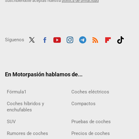
Suscribiéndote aceptas nuestra
política de privacidad
Síguenos
Twit
Fac
Yout
Inst
Tele
RSS
Flip
Tikt
ter
ebo
ube
agra
gra
boar
ok
ok
m
m
d
En Motorpasión hablamos de...
Fórmula1
Coches eléctricos
Coches híbridos y
Compactos
enchufables
SUV
Pruebas de coches
Rumores de coches
Precios de coches