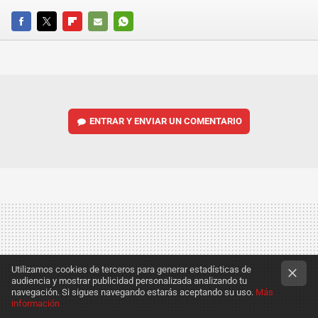
FACEBOOK
TWITTER
FLIPBOARD
E-
WHATSAPP
MAIL
ENTRAR Y ENVIAR UN COMENTARIO
Utilizamos cookies de terceros para generar estadísticas de
audiencia y mostrar publicidad personalizada analizando tu
navegación. Si sigues navegando estarás aceptando su uso.
Más
información