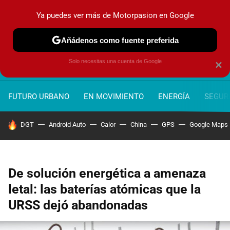
Ya puedes ver más de Motorpasion en Google
MENÚ
NUEVO
Añádenos como fuente preferida
Solo necesitas una cuenta de Google
×
FUTURO URBANO
EN MOVIMIENTO
ENERGÍA
SEGURI
HOY SE HABLA DE
DGT
Android Auto
Calor
China
GPS
Google Maps
De solución energética a amenaza
letal: las baterías atómicas que la
URSS dejó abandonadas