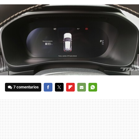
7 comentarios
FACEBOOK
TWITTER
FLIPBOARD
E-
WHATSAPP
MAIL