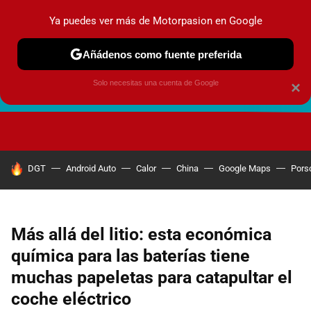
Ya puedes ver más de Motorpasion en Google
Añádenos como fuente preferida
Solo necesitas una cuenta de Google
×
FUTURO URBANO
EN MOVIMIENTO
ENERGÍA
SEGURI
HOY SE HABLA DE
DGT
Android Auto
Calor
China
Google Maps
Pors
Más allá del litio: esta económica
química para las baterías tiene
muchas papeletas para catapultar el
coche eléctrico