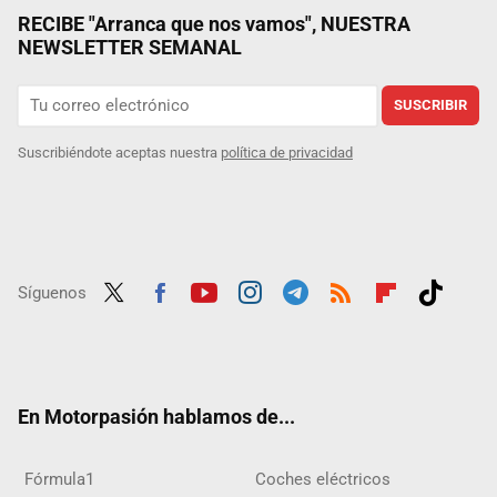
RECIBE "Arranca que nos vamos", NUESTRA
NEWSLETTER SEMANAL
SUSCRIBIR
Suscribiéndote aceptas nuestra
política de privacidad
Síguenos
Twit
Fac
Yout
Inst
Tele
RSS
Flip
Tikt
ter
ebo
ube
agra
gra
boar
ok
ok
m
m
d
En Motorpasión hablamos de...
Fórmula1
Coches eléctricos