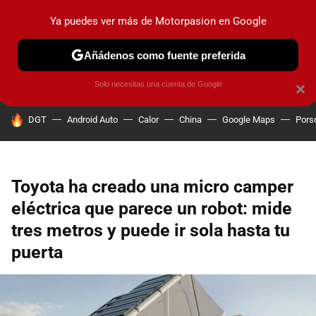
Ya puedes ver más de Motorpasion en Google
PRUEBAS
COCHES ELÉCTRICOS
OBSERVATORIO
F1
Añádenos como fuente preferida
Solo necesitas una cuenta de Google
×
HOY SE HABLA DE
DGT
Android Auto
Calor
China
Google Maps
Pors
Toyota ha creado una micro camper
eléctrica que parece un robot: mide
tres metros y puede ir sola hasta tu
puerta