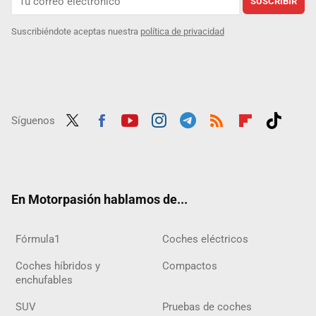
SUSCRIBIR
Suscribiéndote aceptas nuestra
política de privacidad
Síguenos
Twit
Fac
Yout
Inst
Tele
RSS
Flip
Tikt
ter
ebo
ube
agra
gra
boar
ok
ok
m
m
d
En Motorpasión hablamos de...
Fórmula1
Coches eléctricos
Coches híbridos y
Compactos
enchufables
SUV
Pruebas de coches